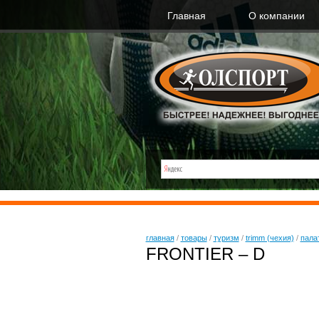
Главная
О компании
главная
/
товары
/
туризм
/
trimm (чехия)
/
пала
FRONTIER – D