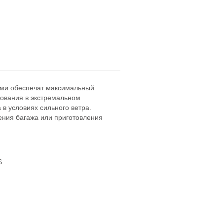
рами обеспечат максимальный
зования в экстремальном
 в условиях сильного ветра.
ния багажа или приготовления
S