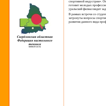
спортивной индустрии». От
готовит молодых профессио
уральский филиал видит за
В рамках встречи со студен
затронуты вопросы спортив
развития данного вида про
www.tt-ur.ru