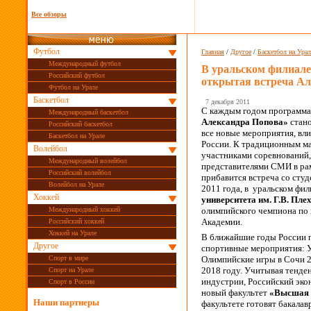
Все обзоры
Футбол
Главная
/
Другое
/
Баскетбол на Урал
Международный футбол
В уральском филиале
Российский футбол
открытая встреча Ал
Футбол на Урале
Баскетбол
7 декабря 2011
С каждым годом программа
Международный баскетбол
Александра Попова»
стано
Российский баскетбол
все новые мероприятия, вл
Баскетбол на Урале
России. К традиционным ма
Волейбол
участниками соревнований,
Международный волейбол
представителями СМИ в ра
Российский волейбол
прибавится встреча со сту
Волейбол на Урале
2011 года, в уральском фи
Хоккей
университета им. Г.В. Пле
Международный хоккей
олимпийского чемпиона по 
Академии.
Российский хоккей
Хоккей на Урале
В ближайшие годы России 
Другое
спортивные мероприятия: Ун
Спорт в мире
Олимпийские игры в Сочи 2
2018 году. Учитывая тенде
Спорт на Урале
индустрии, Российский эко
Спорт в России
новый факультет
«Высшая 
Наши партнеры
факультете готовят бакала