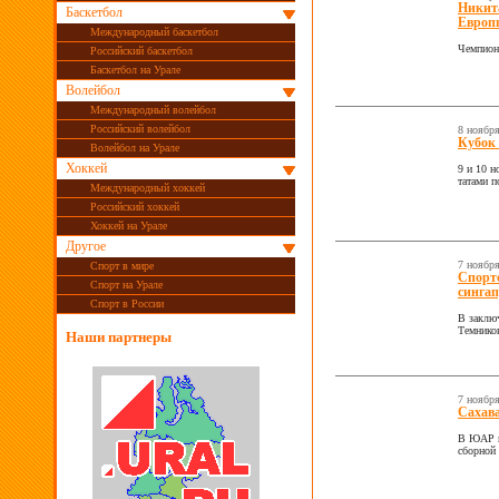
Никит
Баскетбол
Европы
Международный баскетбол
Чемпиона
Российский баскетбол
Баскетбол на Урале
Волейбол
Международный волейбол
Российский волейбол
8 ноябр
Кубок 
Волейбол на Урале
Хоккей
9 и 10 н
татами п
Международный хоккей
Российский хоккей
Хоккей на Урале
Другое
7 ноябр
Спорт в мире
Спортс
Спорт на Урале
сингап
Спорт в России
В заключ
Темников
Наши партнеры
7 ноябр
Сахава
В ЮАР в
сборной