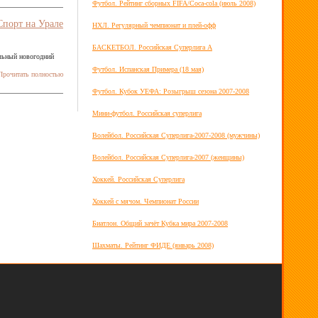
Футбол. Рейтинг сборных FIFA/Coca-cola (июль 2008)
Спорт на Урале
НХЛ. Регулярный чемпионат и плей-офф
БАСКЕТБОЛ. Российская Суперлига А
льный новогодний
Футбол. Испанская Примера (18 мая)
рочитать полностью
Футбол. Кубок УЕФА: Розыгрыш сезона 2007-2008
Мини-футбол. Российская суперлига
Волейбол. Российская Суперлига-2007-2008 (мужчины)
Волейбол. Российская Суперлига-2007 (женщины)
Хоккей. Российская Суперлига
Хоккей с мячом. Чемпионат России
Биатлон. Общий зачёт Кубка мира 2007-2008
Шахматы. Рейтинг ФИДЕ (январь 2008)