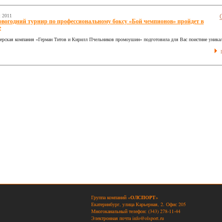
я 2011
вогодний турнир по профессиональному боксу «Бой чемпионов» пройдет в
е
ерская компания «Герман Титов и Кирилл Пчельников промоушин» подготовила для Вас поистине уника
П
Группа компаний «
ОЛСПОРТ
»
Екатеринбург, улица Карьерная, 2. Офис 205
Многоканальный телефон: (343) 278-11-44
Электронная почта
info@olsport.ru