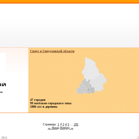
Спорт в
Свердловской области
47 городов
99 посёлков городского типа
1886 сел и деревень
Страницы:
1
2
3
4
5
...
291
← Назад
Вперед →
я 2011