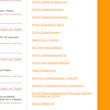
Футбол. Английская премьер-лига
Футбол. Немецкая Бундеслига
лексе «Искра».
рочитать полностью
Футбол. Французская первая лига
Футбол. Итальянская Серия А
Спорт на Урале
Футбол. Первый дивизион.
ТФ). На уральском
Мини-футбол. Суперлига
рочитать полностью
КХЛ. Регулярный чемпионат
Футбол. Украинская высшая лига
Спорт на Урале
Футбол. Лига чемпионов 2008-2009
урга Мария
Теннис. Рейтинги WTA
рочитать полностью
Формула-1. Команды и пилоты. Сезон-2008
Формула-1. Кубок конструкторов и зачёт пилотов
Спорт на Урале
Футбол. Таблица коэффициентов УЕФА сезона 2008-2009
(по состоянию на 07.08.08)
ам российской
йшем весе у юниоров
рочитать полностью
Теннис. Рейтинги ATP