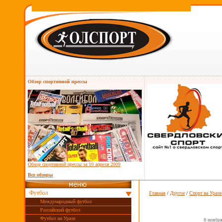
Обзор спортивной прессы
Обзор спортивной прессы за
10 апреля 2009
Все обзоры
Футбол
Главная
/
Другое
/
Спорт на Урале
Международный футбол
Российский футбол
Футбол на Урале
8 ноябр