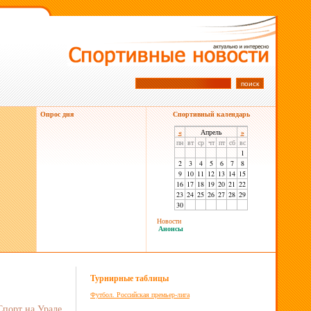
Опрос дня
Спортивный календарь
«
Апрель
»
пн
вт
ср
чт
пт
сб
вс
1
2
3
4
5
6
7
8
9
10
11
12
13
14
15
16
17
18
19
20
21
22
23
24
25
26
27
28
29
30
Новости
Анонсы
Турнирные таблицы
Футбол. Российская премьер-лига
Спорт на Урале