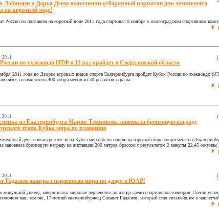
а Лобинцев и Дарья Деева выполнили отборочный норматив для чемпионата
 на короткой воде!
т России по плаванию на короткой воде 2011 года стартовал 8 ноября в волгоградском спортивном комп
П
я 2011
России по тхэквондо ИТФ в 13 раз пройдет в Свердловской области
оября 2011 года во Дворце игровых видов спорта Екатеринбурга пройдет Кубок России по тхэквондо (И
омерятся силами около 400 спортсменов из 30 регионов страны.
П
я 2011
менка из Екатеринбурга Мария Темникова завоевала бронзовую награду
урского этапа Кубка мира по плаванию
ительный день сингапурского этапа Кубка мира по плаванию на короткой воде спортсменка из Екатеринб
а завоевала бронзовую награду на дистанции 200 метров брассом с результатом 2 минуты 22,45 секунды.
П
я 2011
т Гаджиев выиграл первенство мира по дзюдо в ЮАР!
 минувший уикенд завершилось мировое первенство по дзюдо среди спортсменов-юниоров. Почин успех
 положил наш земляк, 17-летний екатеринбуржец Сахават Гаджиев, который стал сильнейшим в наилегча
П