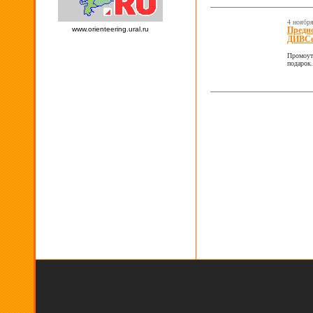
4 ноябр
www.orienteering.ural.ru
Предно
ДИВС
Промоут
подарок.