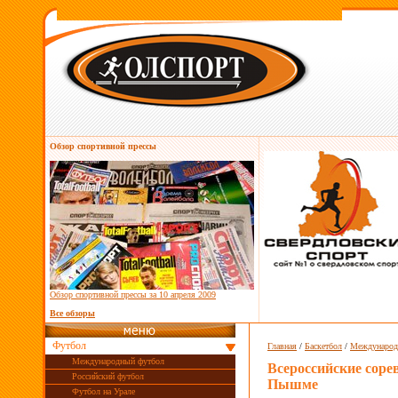
Обзор спортивной прессы
Обзор спортивной прессы за
10 апреля 2009
Все обзоры
Футбол
Главная
/
Баскетбол
/
Международ
Международный футбол
Всероссийские соре
Российский футбол
Пышме
Футбол на Урале