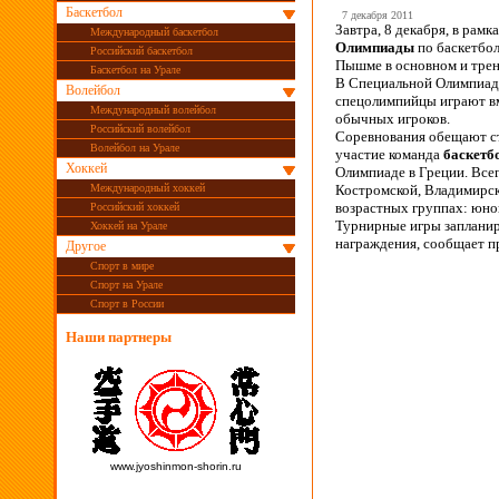
Баскетбол
7 декабря 2011
Завтра, 8 декабря, в рам
Международный баскетбол
Олимпиады
по баскетбо
Российский баскетбол
Пышме в основном и тре
Баскетбол на Урале
В Специальной Олимпиаде
Волейбол
спецолимпийцы играют вм
Международный волейбол
обычных игроков.
Российский волейбол
Соревнования обещают ст
Волейбол на Урале
участие команда
баскетб
Хоккей
Олимпиаде в Греции. Всег
Международный хоккей
Костромской, Владимирск
возрастных группах: юнош
Российский хоккей
Турнирные игры запланиро
Хоккей на Урале
награждения, сообщает 
Другое
Спорт в мире
Спорт на Урале
Спорт в России
Наши партнеры
www.jyoshinmon-shorin.ru