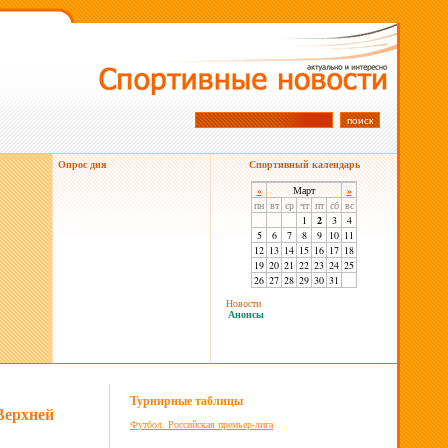
Опрос дня
Спортивный календарь
«
Март
»
пн
вт
ср
чт
пт
сб
вс
1
2
3
4
5
6
7
8
9
10
11
12
13
14
15
16
17
18
19
20
21
22
23
24
25
26
27
28
29
30
31
Новости
Анонсы
Турнирные таблицы
Верхней
Футбол. Российская премьер-лига