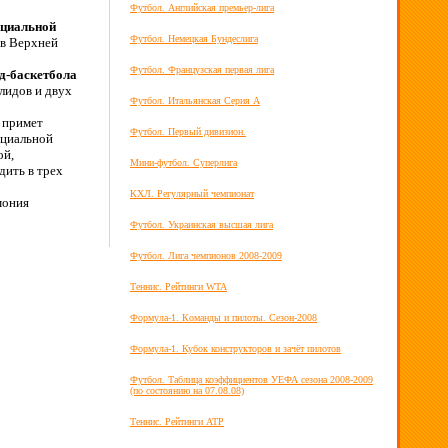
Футбол. Английская премьер-лига
ециальной
Футбол. Немецкая Бундеслига
 в Верхней
Футбол. Французская первая лига
-баскетбола
лидов и двух
Футбол. Итальянская Серия А
 примет
Футбол. Первый дивизион.
ециальной
ой,
Мини-футбол. Суперлига
дить в трех
КХЛ. Регулярный чемпионат
мония
Футбол. Украинская высшая лига
Футбол. Лига чемпионов 2008-2009
Теннис. Рейтинги WTA
Формула-1. Команды и пилоты. Сезон-2008
Формула-1. Кубок конструкторов и зачёт пилотов
Футбол. Таблица коэффициентов УЕФА сезона 2008-2009
(по состоянию на 07.08.08)
Теннис. Рейтинги ATP