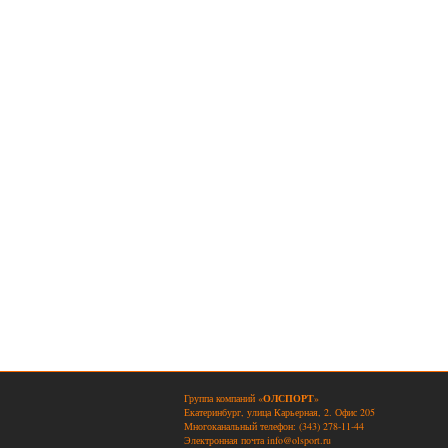
Группа компаний «
ОЛСПОРТ
»
Екатеринбург, улица Карьерная, 2. Офис 205
Многоканальный телефон: (343) 278-11-44
Электронная почта
info@olsport.ru