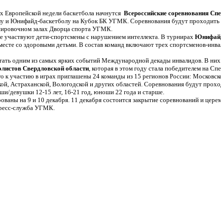
ках Европейской недели баскетбола начнутся
Всероссийские соревнования Сп
лу и Юнифайд-баскетболу на Кубок БК УГМК. Соревнования будут проходить
нировочном залах Дворца спорта УГМК.
 участвуют дети-спортсмены с нарушением интеллекта. В турнирах
Юнифайд
есте со здоровыми детьми. В состав команд включают трех спортсменов-инва
ать одним из самых ярких событий Международной декады инвалидов. В них
олистов Свердловской области
, которая в этом году стала победителем на Сп
о к участию в играх приглашены 24 команды из 15 регионов России: Московск
ой, Астраханской, Вологодской и других областей. Соревнования будут прохо
и/девушки 12-15 лет, 16-21 год, юноши 22 года и старше.
ваны на 9 и 10 декабря. 11 декабря состоится закрытие соревнований и цере
пресс-служба УГМК.