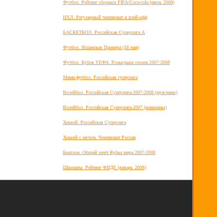
Футбол. Рейтинг сборных FIFA/Coca-cola (июль 2008)
НХЛ. Регулярный чемпионат и плей-офф
БАСКЕТБОЛ. Российская Суперлига А
Футбол. Испанская Примера (18 мая)
Футбол. Кубок УЕФА: Розыгрыш сезона 2007-2008
Мини-футбол. Российская суперлига
Волейбол. Российская Суперлига-2007-2008 (мужчины)
Волейбол. Российская Суперлига-2007 (женщины)
Хоккей. Российская Суперлига
Хоккей с мячом. Чемпионат России
Биатлон. Общий зачёт Кубка мира 2007-2008
Шахматы. Рейтинг ФИДЕ (январь 2008)