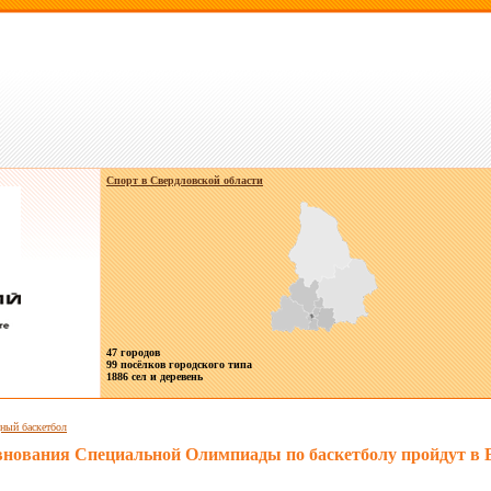
Спорт в
Свердловской области
47 городов
99 посёлков городского типа
1886 сел и деревень
ный баскетбол
внования Специальной Олимпиады по баскетболу пройдут в 