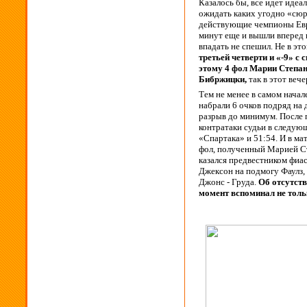
Казалось бы, все идет идеа
ожидать каких угодно «сюр
действующие чемпионы Евро
минут еще и вышли вперед 
впадать не спешил. Не в эт
третьей четверти и «-9» 
этому 4 фол Марии Степан
Бибржицки,
так в этот вече
Тем не менее в самом нача
набрали 6 очков подряд на 
разрыв до минимум. После
контратаки судьи в следующ
«Спартака» и 51:54. И в ма
фол, полученный Марией Ст
казался предвестником фиас
Джексон на подмогу Фаулз,
Джонс - Груда.
Об отсутств
момент вспоминал не толь