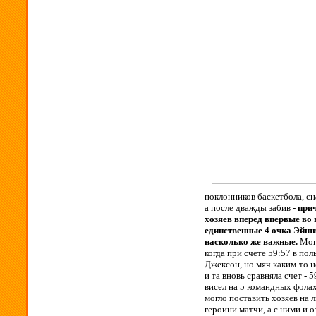
поклонников баскетбола, сн
а после дважды забив -
прич
хозяев вперед впервые во 
единственные 4 очка Эйши 
насколько же важные.
Могл
когда при счете 59:57 в по
Джексон, но мяч каким-то 
и та вновь сравняла счет - 
висел на 5 командных фола
могло поставить хозяев на
героини матчи, а с ними и 