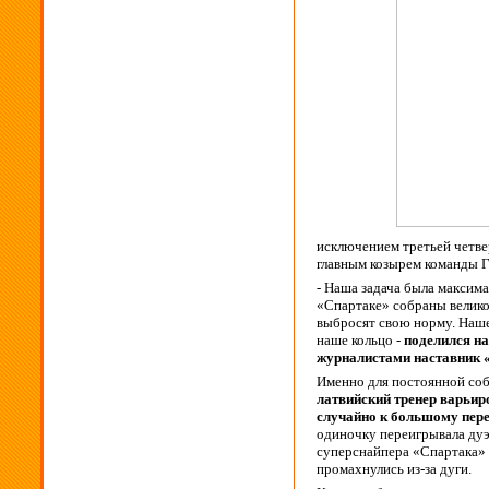
исключением третьей четве
главным козырем команды 
- Наша задача была максима
«Спартаке» собраны велико
выбросят свою норму. Наше
наше кольцо -
поделился на
журналистами наставник
Именно для постоянной соб
латвийский тренер варьиро
случайно к большому пер
одиночку переигрывала дуэт
суперснайпера «Спартака» Б
промахнулись из-за дуги.