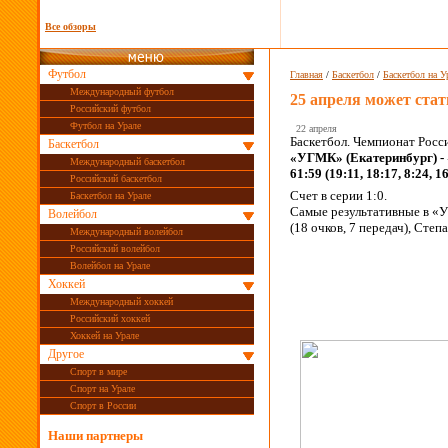
Все обзоры
Футбол
Главная
/
Баскетбол
/
Баскетбол на У
Международный футбол
25 апреля может ста
Российский футбол
Футбол на Урале
22 апреля
Баскетбол. Чемпионат Росс
Баскетбол
«УГМК» (Екатеринбург) - 
Международный баскетбол
61:59 (19:11, 18:17, 8:24, 16
Российский баскетбол
Счет в серии 1:0.
Баскетбол на Урале
Самые результативные в «У
Волейбол
(18 очков, 7 передач), Степ
Международный волейбол
Российский волейбол
Волейбол на Урале
Хоккей
Международный хоккей
Российский хоккей
Хоккей на Урале
Другое
Спорт в мире
Спорт на Урале
Спорт в России
Наши партнеры