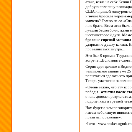
атаке, взяла на себя Кеппи
добрую половину площадки 
США и прямой конкурентки
и
точно бросила через амер
кончено? Только не со «Спа
и не брать. Всем итак был
лучшая баскетболистками ми
шестиметровой дуги.
Момен
бросок с сиреной застави
ударился о душку кольца. Н
проваливаться внутрь...
Это был 9 промах Таурази с
встрече....Вспомните слова
Серия едет дальше в Видн
чемпионское звание уже 25 
попытаться сделать это пр
Теперь уже точно заполненн
- Очень важно, что эту ко
победы -
отметил после эт
очень доволен результатом,
подопечных в третьей четв
Нам будет о чем поговорить
имеем небольшую инициатив
права на поражение».
Фото - www.basket.ugmk.co