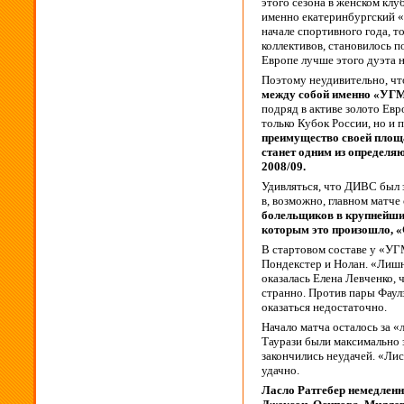
этого сезона в женском кл
именно екатеринбургский 
начале спортивного года, т
коллективов, становилось по
Европе лучше этого дуэта н
Поэтому неудивительно, ч
между собой именно «УГМ
подряд в активе золото Евр
только Кубок России, но и 
преимущество своей площа
станет одним из определя
2008/09.
Удивляться, что ДИВС был з
в, возможно, главном матче 
болельщиков в крупнейший
которым это произошло, «
В стартовом составе у «УГ
Пондекстер и Нолан. «Лишн
оказалась Елена Левченко, 
странно. Против пары Фаул
оказаться недостаточно.
Начало матча осталось за «
Таурази были максимально 
закончились неудачей. «Лис
удачно.
Ласло Ратгебер немедленн