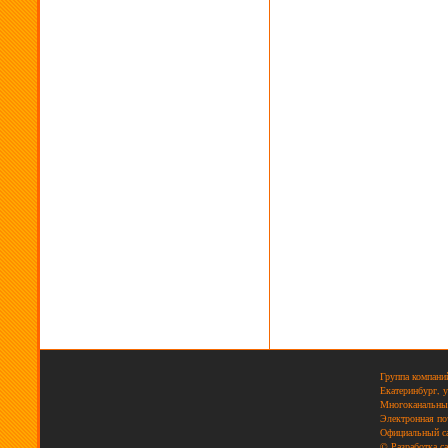
Группа компани
Екатеринбург, 
Многоканальный
Электронная п
Официальный с
© Разработка с