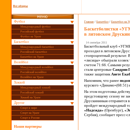
Все обзоры
Футбол
Главная
/
Баскетбол
/
Баскетбол на У
Международный футбол
Баскетболистки «УГ
Российский футбол
в литовском Друскин
Футбол на Урале
Баскетбол
14 сентября 2011
Баскетбольный клуб «УГМК
Международный баскетбол
проходил в литовском Друск
Российский баскетбол
стопроцентный результат. 
Баскетбол на Урале
«лисицы» обыграли хозяек 
Волейбол
счетом 71:66. Самыми резул
Международный волейбол
стали центровые
Сандрин 
Российский волейбол
также защитник
Анете Ека
Волейбол на Урале
Напомним, что ранее
подоп
Хоккей
курского «Динамо»(68:51) и
Международный хоккей
На этом подготовка действ
Российский хоккей
предстоящему сезону не зак
Хоккей на Урале
Друскининкая отправится 
Другое
пройдет международный то
Спорт в мире
«Надежда»
(Оренбург),
«Э
Спорт на Урале
Сербия), сообщает пресс-с
Спорт в России
Наши партнеры