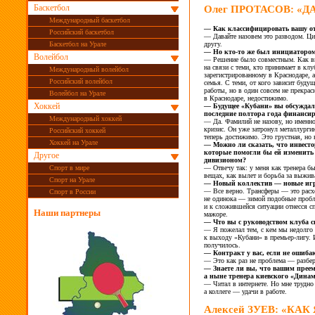
Баскетбол
Олег ПРОТАСОВ: «
Международный баскетбол
—
Как классифицировать вашу о
Российский баскетбол
—
Давайте назовем это разводом. 
другу.
Баскетбол на Урале
—
Но
кто-то
же был инициаторо
Волейбол
—
Решение было совместным. Как 
на
связи с
теми, кто принимает в
клу
Международный волейбол
зарегистрированному в
Краснодаре, а
Российский волейбол
семья. С
теми, от
кого зависит буду
работы, но
в
один совсем не
прекрас
Волейбол на Урале
в
Краснодаре, недостижимо.
Хоккей
—
Будущее «Кубани» вы
обсуждал
последние полтора года финанси
Международный хоккей
—
Да. Фамилий не
назову, но
именно
кризис. Он
уже затронул металлурги
Российский хоккей
теперь достижимо. Это грустная,
но 
Хоккей на Урале
—
Можно
ли сказать, что инвест
которые помогли
бы ей изменить
Другое
дивизионом?
—
Отвечу
так: у
меня как тренера б
Спорт в мире
вещах, как вылет и
борьба за
выжива
Спорт на Урале
—
Новый коллектив
— новые иг
—
Все верно. Трансферы
— это расх
Спорт в России
не
одинока
— зимой подобные пробл
и
к
сложившейся ситуации отнесся сп
Наши партнеры
мажоре.
—
Что вы
с
руководством клуба с
—
Я
пожелал
тем, с
кем мы
недолго 
к
выходу «Кубани» в
премьер-лигу. 
получилось.
—
Контракт у
вас, если не
ошибаю
—
Это как раз не
проблема
— разбер
—
Знаете ли
вы, что вашим прее
а
ныне тренера киевского «Дина
—
Читал в
интернете. Но
мне трудн
а
коллеге
— удачи в
работе.
Алексей ЗУЕВ: «КАК 