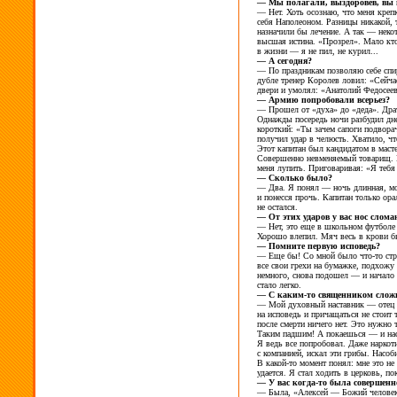
—
Мы
полагали, выздоровев, вы
—
Нет. Хоть осознаю, что меня креп
себя Наполеоном. Разницы никакой,
назначили
бы лечение. А
так
— некот
высшая истина. «Прозрел». Мало кто
в
жизни
— я
не
пил, не
курил...
—
А
сегодня?
—
По
праздникам позволяю себе спи
дубле тренер Королев ловил: «Сейча
двери и
умолял: «Анатолий Федосее
—
Армию попробовали всерьез?
—
Прошел от
«духа» до
«деда». Дра
Однажды посередь ночи разбудил дне
короткий: «Ты
зачем сапоги подвор
получил удар в
челюсть. Хватило, чт
Этот капитан был кандидатом в
маст
Совершенно невменяемый товарищ.
меня лупить. Приговаривая: «Я
тебя
—
Сколько было?
—
Два. Я
понял
— ночь длинная, м
и
понесся прочь. Капитан только ор
не
остался.
—
От
этих ударов у
вас нос слома
—
Нет, это еще в
школьном футболе 
Хорошо влепил. Мяч весь в
крови
б
—
Помните первую исповедь?
—
Еще
бы! Со
мной было
что-то
стр
все свои грехи на
бумажке, подхожу
немного, снова подошел
— и
начало
стало легко.
— С каким-то
священником сложи
—
Мой духовный наставник
— отец 
на
исповедь и
причащаться не
стоит 
после смерти ничего
нет. Это нужно
Таким падшим! А
покаешься
— и
на
Я ведь все попробовал. Даже наркот
с
компанией, искал эти грибы. Насоби
В какой-то
момент понял: мне это не
удается. Я
стал ходить в
церковь, по
—
У
вас
когда-то
была совершенно
—
Была, «Алексей
— Божий челове