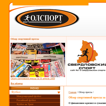
Обзор спортивной прессы
Обзор спортивной прессы за
10 апреля 2009
Все обзоры
Футбол
Главная
/ Обзор прессы /
Международный футбол
Обзор спортивной прессы за
Российский футбол
О
финансовом кризисе и
сумасше
Футбол на Урале