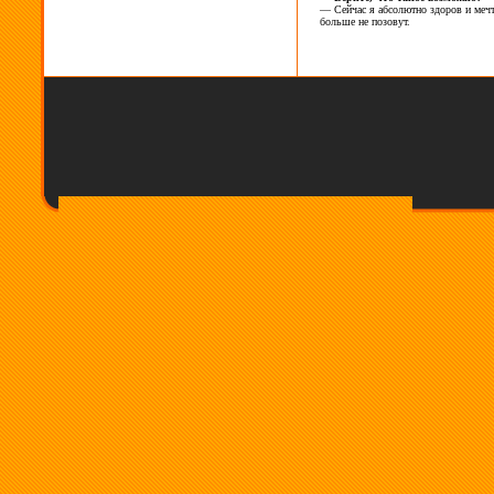
—
Сейчас я
абсолютно здоров и
меч
больше не
позовут.