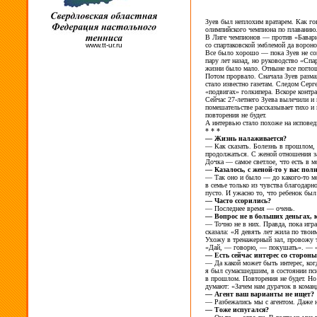
Зуев был неплохим вратарем. Как го
олимпийского чемпиона по
плаванию
В
Лиге чемпионов
— против «Бавар
со
спартаковской эмблемой да
ворон
www.tt-ur.ru
Все было хорошо
— пока Зуев не
со
пару лет назад, но
руководство «Спар
жизни было мало. Отныне все погл
Потом прорвало. Сначала Зуев разма
стало известно газетам. Следом Серг
«подвигах» голкипера. Вскоре контра
Сейчас
27-летнего
Зуева вылечили и
помешательстве рассказывает тихо и
повторения не
будет.
А интервью стало похоже на
исповед
* * *
—
Жизнь налаживается?
—
Как сказать. Болезнь в
прошлом, 
продолжаться. С
женой отношения з
Дочка
— самое светлое, что есть в
м
—
Казалось,
с женой-то
у
вас пол
—
Так оно и
было
—
до какого-то
мо
в
семье только из
чувства благодарн
пусто. И
ужасно
то, что ребенок был
—
Часто ссорились?
—
Последнее время
— очень.
—
Вопрос не
в
больших деньгах, 
—
Точно не
в
них. Правда, пока игра
сказала: «Я
девять лет жила по
твои
Ухожу в
тренажерный
зал, провожу 
«Дай,
— говорю,
— покушать».
— 
—
Есть сейчас интерес со
стороны
—
Да
какой может быть интерес, ког
я
был сумасшедшим, в
состоянии пс
в
прошлом. Повторения не
будет. Но
думают: «Зачем нам дурачок в
коман
—
Агент ваш варианты не
ищет?
—
Разбежались мы
с
агентом. Даже 
—
Тоже испугался?