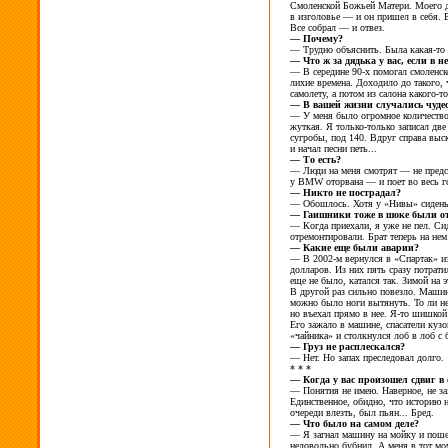
Смоленской Божьей Матери. Моего д
в
изголовье
— и
он
пришел в
себя. 
Все собрал
— и
отвез.
—
Почему?
—
Трудно объяснить. Была
какая-то
—
Что
ж за
дядька у
вас, если в
н
—
В
середине
90-х помогал
смоленск
лихие времена. Доходило до
такого,
самолету, а
потом из
салона
какого-то
—
В
вашей жизни случались чуде
—
У
меня было огромное количество
жуткая. Я
только-только записал две
сугробы, под
140. Вдруг справа выс
и
начал песни петь...
—
То
есть?
—
Люди на
меня смотрят
— не
предс
у
BMW оторвана
— и
поет во
весь г
—
Никто не
пострадал?
—
Обошлось. Хотя у
«Нивы» сидень
—
Гаишники тоже в
шоке были о
—
Когда приехали, я
уже не
пел. Си
отремонтировали. Брат теперь на
нем
—
Какие еще были аварии?
— В 2002-м вернулся
в
«Спартак» и
долларов. Из
них пять сразу потрат
еще не
было, катался
так. Зимой на
э
В другой раз сильно повезло. Машин
можно было ноги вытянуть. То
ли н
но
въехал прямо в
нее.
Я-то шишкой
Его зажало в
машине, спасатели кузо
«чайника» и
столкнулся лоб в
лоб с
—
Груз не
расплескался?
—
Нет. Но
запах преследовал долго.
* * *
—
Когда у
вас произошел сдвиг в
—
Понятия не
имею. Наверное, не
за
Единственное, обидно, что историю 
очереди влезть, был пьян... Бред.
—
Что было на
самом деле?
—
Я
загнал машину на
мойку и
поше
недовольно бубнил. А
меня в
тот мо