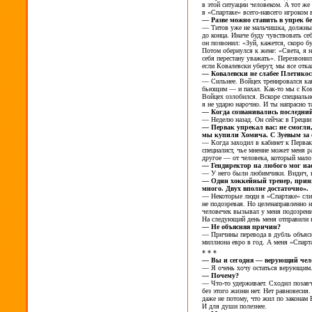
в
этой ситуации человеком. А
тот
же 
в
«Спартаке» всего-навсего игроком 
—
Разве можно ставить в
упрек б
—
Титов уже не
мальчишка, должн
до
конца. Иначе буду чувствовать с
он
позвонил: «Зуй, кажется, скоро 
Потом обернулся к
жене: «Света, я
н
себя перестану уважать». Перезвони
если Ковалевски уберут, мы
все отк
—
Ковалевски не
слабее Плетико
—
Сильнее. Войцех тренировался к
бьющим
— и
пахал.
Как-то
мы
с
Ков
Войцех озлобился. Вскоре специальн
я
не
ударю нарочно. И
ты
напрасно т
—
Когда созванивались последни
—
Неделю назад. Он
сейчас в
Греции 
—
Первак упрекал
вас: не
смогли
мы
купили Хомича. С
Зуевым за
—
Когда заходил в
кабинет к
Первак
специалист, чье мнение может меня р
другое
— от
человека, который мало
—
Гендиректор на
любого мог на
—
У
него были любимчики. Видич, 
—
Один хоккейный тренер, приня
много. Двух вполне достаточно».
—
Некоторые люди в
«Спартаке» сл
не
подозревая. Но
целенаправленно н
человечек вызывал у
меня подозрен
На
следующий день меня отправили 
—
Не
объясняя причин?
—
Причины перевода в
дубль объяс
миллиона евро в
год. А
меня «Спарт
* * *
—
Вы
и
сегодня
— верующий чел
—
Я
очень хочу остаться верующим
—
Почему?
— Что-то
удерживает. Сходил позавч
без этого жизни
нет. Нет равновесия
даже не
потому, что жил по
законам
И
для души полезнее.