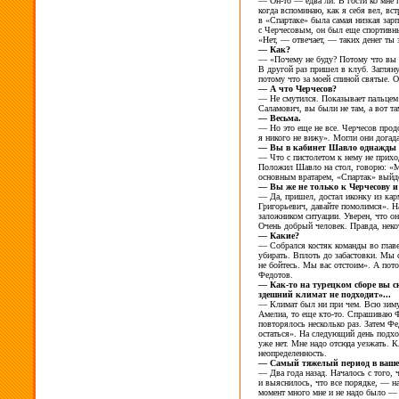
— Он-то —
едва
ли. В
гости ко
мне 
когда вспоминаю, как я
себя
вел, вст
в
«Спартаке» была самая низкая зарп
с
Черчесовым, он
был еще спортивн
«Нет,
— отвечает,
— таких денег ты
—
Как?
—
«Почему не
буду? Потому что вы
В
другой раз пришел в
клуб. Заглян
потому что за
моей спиной святые. О
—
А
что Черчесов?
—
Не
смутился. Показывает пальцем
Саламович, вы
были не
там, а
вот
та
—
Весьма.
—
Но
это еще не
все. Черчесов прод
я
никого не
вижу». Могли они догада
—
Вы
в
кабинет Шавло однажды 
—
Что с
пистолетом к
нему не
прихо
Положил Шавло на
стол, говорю: «
основным вратарем, «Спартак» выйд
—
Вы
же не
только к
Черчесову и
—
Да, пришел, достал иконку из
кар
Григорьевич, давайте помолимся». Н
заложником ситуации. Уверен, что
он
Очень добрый человек. Правда, неко
—
Какие?
—
Собрался костяк команды во
главе
убирать. Вплоть до
забастовки. Мы
не
бойтесь. Мы
вас отстоим». А
пот
Федотов.
— Как-то
на
турецком сборе вы
с
здешний климат не
подходит»...
—
Климат был ни
при
чем. Всю зиму
Амелиа, то
еще
кто-то.
Спрашиваю Ф
повторялось несколько
раз. Затем Фе
остаться». На
следующий день подх
уже
нет. Мне надо отсюда уезжать. 
неопределенность.
—
Самый тяжелый период в
ваше
—
Два года назад. Началось с
того, 
и
выяснилось, что все порядке,
— н
момент много мне и
не
надо было
— 