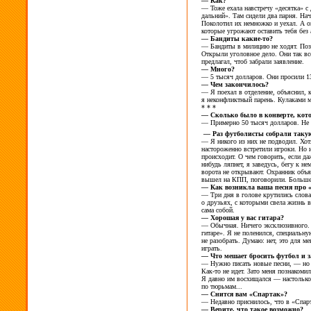
—
Как?
—
Тоже ехала навстречу «десятка» с
дальний». Там сидели два парня. Нач
Поколотил
их немножко и
уехал. А
о
которые угрожают оставить тебя без
—
Бандиты
какие-то?
—
Бандиты в
милицию не
ходят. По
Открыли уголовное дело. Они так вс
предлагал, чтоб забрали заявление.
—
Много?
—
5
тысяч долларов. Они просили
1
—
Чем закончилось?
—
Я
поехал в
отделение, объяснил, 
я
неконфликтный парень. Кулаками м
* * *
—
Сколько было в
конверте, кот
—
Примерно 50
тысяч долларов. Не
— Раз футболисты собрали такую
—
Я
никого из
них не
подводил. Хот
настороженно встретили игроки. Но
происходит. О
чем говорить, если да
нибудь ляпнет, я
заведусь, бегу к
нем
ворота не
открывают. Охранник объяс
вышел на
КПП, поговорили. Больше
—
Как возникла ваша песня про 
—
Три дня в
голове крутились слов
о
друзьях, с
которыми свела жизнь в
сама собой.
—
Хорошая у
вас гитара?
—
Обычная. Ничего эксклюзивного
гитаре». Я
не
поленился, специальну
не
разобрать. Думаю: нет, это для м
играть.
—
Что мешает бросить футбол и
—
Нужно писать новые песни,
— но
Как-то
не
идет. Зато меня познакомил
Я
давно
им восхищался
— настолько
по
тюрьмам...
—
Снится вам «Спартак»?
—
Недавно приснилось, что в
«Спарт
—
Верите, что такое возможно?