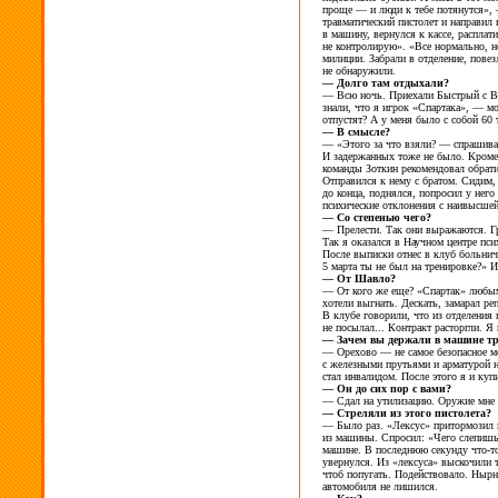
проще
— и
люди к
тебе потянутся»,
травматический пистолет и
направил 
в
машину, вернулся к
кассе, расплат
не
контролирую». «Все нормально, н
милиции. Забрали в
отделение, повез
не
обнаружили.
—
Долго там отдыхали?
—
Всю ночь. Приехали Быстрый с
В
знали, что я
игрок «Спартака»,
— мо
отпустят? А
у
меня было с
собой 60
—
В
смысле?
—
«Этого за
что взяли?
— спрашивал
И
задержанных тоже не
было. Кроме
команды Зоткин рекомендовал обрати
Отправился к
нему с
братом. Сидим
до
конца, поднялся, попросил у
него
психические отклонения с
наивысшей
—
Со
степенью чего?
—
Прелести. Так они выражаются. Г
Так я
оказался в
Научном центре пси
После выписки отнес в
клуб больни
5
марта ты
не
был на
тренировке?»
И
—
От
Шавло?
—
От
кого же
еще? «Спартак» любым
хотели выгнать. Дескать, замарал р
В
клубе говорили, что из
отделения 
не
посылал... Контракт расторгли. Я
—
Зачем вы
держали в
машине тр
—
Орехово
— не
самое безопасное м
с
железными прутьями и
арматурой н
стал инвалидом. После этого я
и
купи
—
Он
до
сих пор с
вами?
—
Сдал на
утилизацию. Оружие мне
—
Стреляли из
этого пистолета?
—
Было
раз. «Лексус» притормозил 
из
машины. Спросил: «Чего слепишь
машине. В
последнюю секунду
что-т
увернулся. Из
«лексуса» выскочили т
чтоб попугать. Подействовало. Нырн
автомобиля не
лишился.