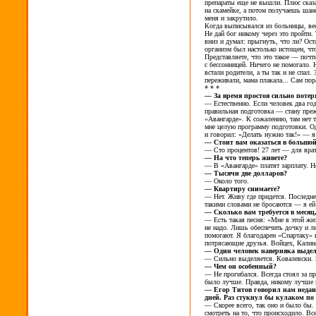
препараты еще не
вышли. Плюс сказа
на
скамейке, а
потом получаешь шан
меня и
закрутило.
Когда выписывался из
больницы, ве
Не
дай бог никому через это пройти. 
вниз и
думал: прыгнуть, что
ли? Ост
организм был настолько истощен, чт
Представляете, что это такое
— почти
с
бессонницей. Ничего не
помогало. 
встали родители, а
ты
так и
не
спал.
переживали, мама плакала... Сам по
* * *
—
За
время простоя сильно потер
—
Естественно. Если человек два год
правильная подготовка
— стану преж
«Авангарде». К
сожалению, там нет 
мне целую программу подготовки. Одн
и
говорил: «Делать нужно так!»
— я
—
Стоит вам оказаться в
большой
—
Сто процентов! 27
лет
— для врат
—
На
что теперь живете?
—
В
«Авангарде» платят зарплату. 
—
Тысячи две долларов?
—
Около того.
—
Квартиру снимаете?
—
Нет. Живу где придется. Последн
такими словами не
бросаются
— я
ей
—
Сколько вам требуется в
месяц
—
Есть такая песня: «Мне в
этой жи
не
надо. Лишь обеспечить дочку и
л
помогают. Я
благодарен «Спартаку» 
потрясающие друзья. Войцех, Калина
—
Один человек наверняка выдел
—
Сильно выделяется. Ковалевски. 
—
Чем он
особенный?
—
Не
прогибался. Всегда стоял за
пр
было лучше. Правда, никому лучше 
—
Егор Титов говорил нам недав
дней. Раз стукнул
бы кулаком по
—
Скорее всего, так оно и
было
бы.
смотреть на
то, что происходило. Все