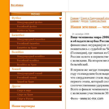
Все обзоры
Футбол
Главная
/
Спорт в Свердловской обл
Главная
/
Другое
/
Спорт на Урале
Международный футбол
Наши земляки — чем
Российский футбол
Футбол на Урале
21 октября 2008
Баскетбол
Вице-чемпионы
мира-2006
Международный баскетбол
и
обладатели кубка Росси
Российский баскетбол
финансовых неурядиц) не
с
Баскетбол на Урале
поквитались с
судьбой на
Ч
Волейбол
(Голландия), где экипаж из
России золото в
первенстве
Международный волейбол
с
колясками. На
втором мест
Российский волейбол
бельгийский.
Волейбол на Урале
Хоккей
В первом
же заезде гонщики
езду голландским болельщи
Международный хоккей
что свердловчане стали лид
Российский хоккей
первого этапа, который сос
Хоккей на Урале
соотечественники удержива
Другое
Всего в
финале чемпионата
Спорт в мире
с
колясками участвовали 30
Спорт на Урале
Фото -
www.sc-mx.com
Спорт в России
Наши партнеры