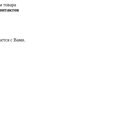
м товара
контактов
жется с Вами.