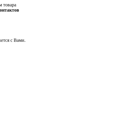
м товара
контактов
жется с Вами.