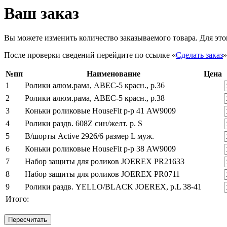
Ваш заказ
Вы можете изменить количество заказываемого товара. Для это
После проверки сведений перейдите по ссылке «
Сделать заказ
»
№пп
Наименование
Цена
1
Ролики алюм.рама, АВЕC-5 красн., р.36
2
Ролики алюм.рама, АВЕC-5 красн., р.38
3
Коньки роликовые HouseFit р-р 41 AW9009
4
Ролики раздв. 608Z син/желт. р. S
5
В/шорты Active 2926/6 размер L муж.
6
Коньки роликовые HouseFit р-р 38 AW9009
7
Набор защиты для роликов JOEREX PR21633
8
Набор защиты для роликов JOEREX PR0711
9
Ролики раздв. YELLO/BLACK JOEREX, р.L 38-41
Итого: