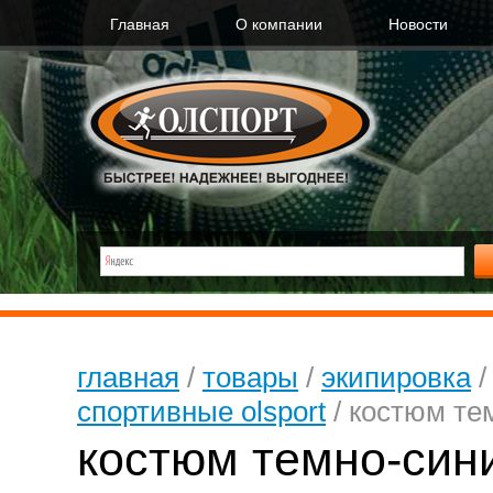
Главная
О компании
Новости
главная
/
товары
/
экипировка
спортивные olsport
/
костюм те
костюм темно-син