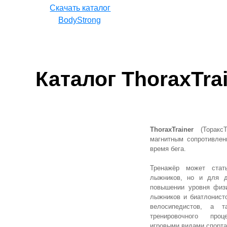
Cкачать каталог
BodyStrong
Каталог ThoraxTra
ThoraxTrainer
(ТораксТ
магнитным сопротивле
время бега.
Тренажёр может стат
лыжников, но и для д
повышении уровня физи
лыжников и биатлонисто
велосипедистов, а т
тренировочного про
игровыми видами спорта 