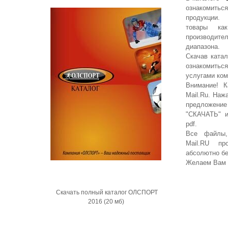
ознакомит
продукции.
товары ка
производите
диапазона.
Скачав ката
ознакомит
услугами ко
Внимание! К
Mail.Ru. Наж
предложение
"СКАЧАТЬ" и
pdf.
Все файлы,
Mail.RU пр
абсолютно б
Желаем Вам 
Cкачать полный каталог ОЛСПОРТ
2016 (20 мб)