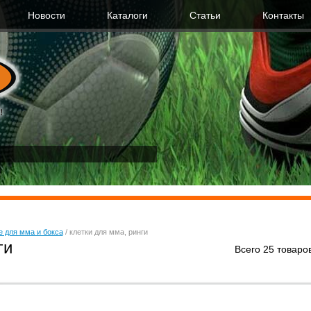
Новости
Каталоги
Cтатьи
Контакты
 для мма и бокса
/
клетки для мма, ринги
ги
Всего 25 товаров