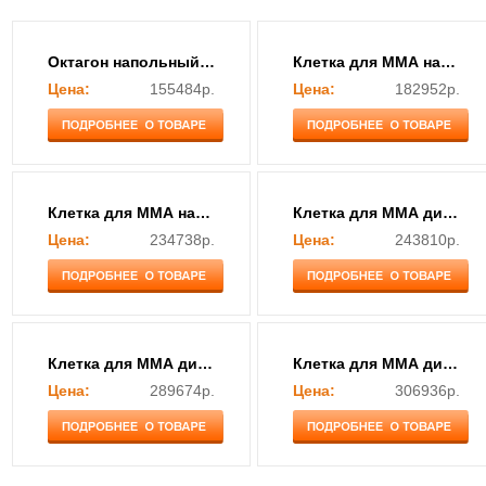
Октагон напольный быстросборный "EasyCage"
Клетка для ММА напольная 5 м.
Цена:
155484р.
Цена:
182952р.
Клетка для ММА напольная 7 м.
Клетка для ММА диам. 5 м., на малом подиуме 0,5 м.
Цена:
234738р.
Цена:
243810р.
Клетка для ММА диам. 6,5 м., на малом подиуме 0,5 м.
Клетка для ММА диам. 7 м., на малом подиуме 0,5 м.
Цена:
289674р.
Цена:
306936р.