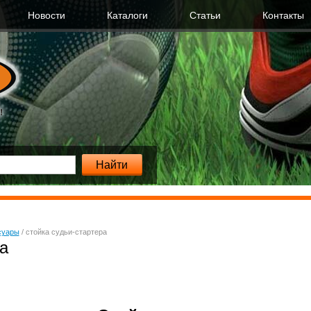
Новости
Каталоги
Cтатьи
Контакты
суары
/
стойка судьи-стартера
а