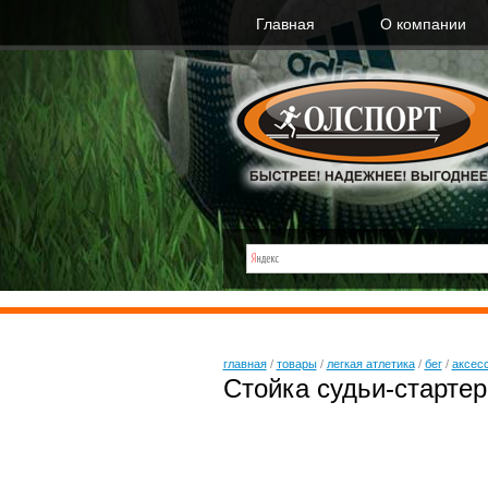
Главная
О компании
главная
/
товары
/
легкая атлетика
/
бег
/
аксес
Стойка судьи-стартер