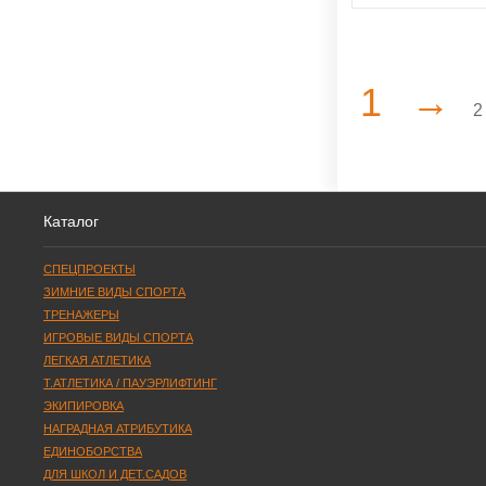
1
→
2
Каталог
СПЕЦПРОЕКТЫ
ЗИМНИЕ ВИДЫ СПОРТА
ТРЕНАЖЕРЫ
ИГРОВЫЕ ВИДЫ СПОРТА
ЛЕГКАЯ АТЛЕТИКА
Т.АТЛЕТИКА / ПАУЭРЛИФТИНГ
ЭКИПИРОВКА
НАГРАДНАЯ АТРИБУТИКА
ЕДИНОБОРСТВА
ДЛЯ ШКОЛ И ДЕТ.САДОВ