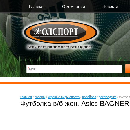
Главная
О компании
Новости
главная
/
товары
/
игровые виды спорта
/
волейбол
/
распродажа
/
футболк
Футболка в/б жен. Asics BAGNER