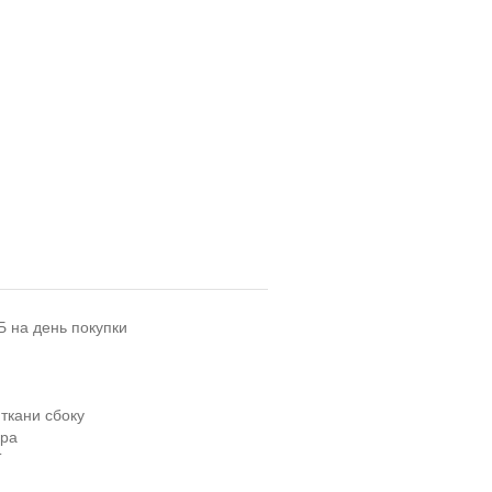
Б на день покупки
ткани сбоку
ера
T