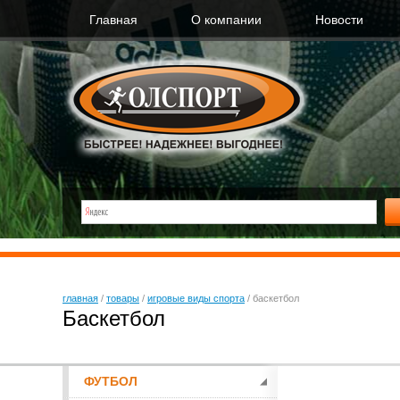
Главная
О компании
Новости
главная
/
товары
/
игровые виды спорта
/
баскетбол
Баскетбол
ФУТБОЛ