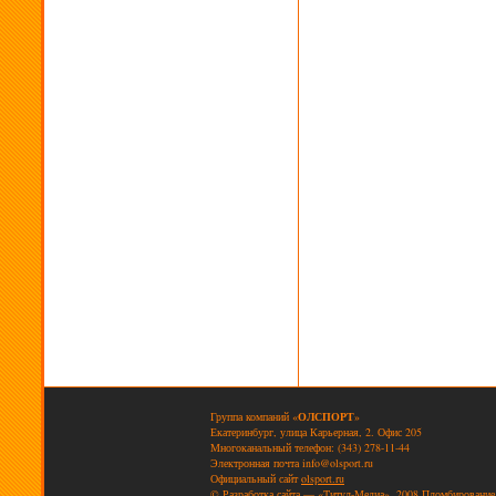
Группа компаний «
ОЛСПОРТ
»
Екатеринбург, улица Карьерная, 2. Офис 205
Многоканальный телефон: (343) 278-11-44
Электронная почта
info@olsport.ru
Официальный сайт
olsport.ru
© Разработка сайта — «Титул-Медиа», 2008
Пломбирование 