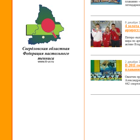
плаванию «
легендарно
8 декабря 
4 золота
армрест
Пятеро ека
мира по ар
активе Вла
www.tt-ur.ru
2 декабря 
В 2011 г
плавани
Окончен пр
Александра
442 спортс