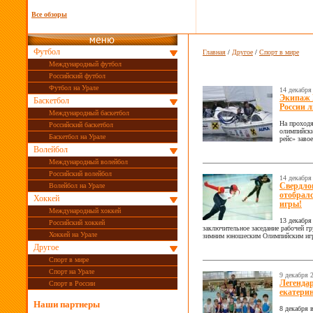
Все обзоры
Футбол
Главная
/
Другое
/
Спорт в мире
Международный футбол
Российский футбол
Футбол на Урале
14 декабря
Экипаж 
Баскетбол
России 
Международный баскетбол
На проходя
Российский баскетбол
олимпийски
Баскетбол на Урале
рейс» заво
Волейбол
Международный волейбол
Российский волейбол
14 декабря
Волейбол на Урале
Свердло
отобрал
Хоккей
игры!
Международный хоккей
13 декабря
Российский хоккей
заключительное заседание рабочей г
Хоккей на Урале
зимним юношеским Олимпийским игра
Другое
Спорт в мире
Спорт на Урале
9 декабря 
Легенда
Спорт в России
екатери
Наши партнеры
8 декабря 