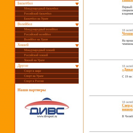
Пышм
Баскетбол
Первый 
Международный баскетбол
специал
Российский баскетбол
владени
Баскетбол на Урале
Волейбол
Международный волейбол
18 октя
Чемпио
Российский волейбол
Волейбол на Урале
На прош
чемпиона
Хоккей
Международный хоккей
Российский хоккей
Хоккей на Урале
Другое
18 октя
«Динам
Спорт в мире
Спорт на Урале
С 19 по
Спорт в России
Наши партнеры
18 октя
Свердл
юниор
www.divsport.ru
В Челяб