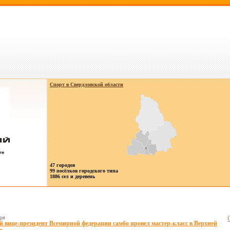
Спорт в
Свердловской области
47 городов
99 посёлков городского типа
1886 сел и деревень
бря
 вице-президент Всемирной федерации самбо провел мастер-класс в Верхней