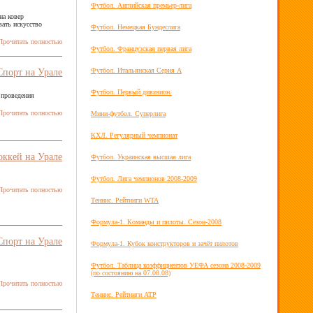
Футбол. Английская премьер-лига
на ковер
ать искусство
Футбол. Немецкая Бундеслига
рочитать полностью
Футбол. Французская первая лига
Футбол. Итальянская Серия А
Спорт на Урале
Футбол. Первый дивизион.
 проведения
рочитать полностью
Мини-футбол. Суперлига
КХЛ. Регулярный чемпионат
оккей на Урале
Футбол. Украинская высшая лига
Футбол. Лига чемпионов 2008-2009
рочитать полностью
Теннис. Рейтинги WTA
Формула-1. Команды и пилоты. Сезон-2008
Спорт на Урале
Формула-1. Кубок конструкторов и зачёт пилотов
Футбол. Таблица коэффициентов УЕФА сезона 2008-2009
(по состоянию на 07.08.08)
рочитать полностью
Теннис. Рейтинги ATP