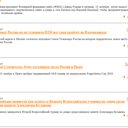
е
вице-президент Всемирной федерации самбо (ФИАС) Давид Рудман в пятницу, 15 октября, лично вышел 
изированного спорткомплекса самбо и дзюдо в селе Балтым под Верхней Пышмой, чтобы продемонстриров
я болевыми приема
П
бря
нат России по по тхэквондо ВТФ все-таки пройдет во Владикавказе
лой неделе в Москве состоялся исполком Союза Тхэквондо России на котором определялось новое место
та России.
П
бря
Х
о-Строитель» будет отстаивать честь России в Праге
 21 ноября в Праге пройдет традиционный 44-й турнир по индорхоккею Pragochema Cup 2010.
П
бря
овчане привезли три золота со Второго Всероссийского турнира по дзюдо среди
ов памяти Александра Кулакова
инске завершился Второй Всероссийский турнир по дзюдо среди юниоров памяти Александра Кулакова.
П