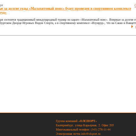
бря
е за долгие годы «Малахитовый пояс» будет проведен в спортивном комплексе
руд»
бря состоится традиционный международный турнир по каратэ «Малахитовый пояс». Впервые за долгие г
бургском Дворце Игровых Видов Спорта, а в спортивному комплексе «Изумруд», что на Сакко и Ванцетт
П
Группа компаний «
ОЛСПОРТ
»
Екатеринбург, улица Карьерная, 2. Офис 205
Многоканальный телефон: (343) 278-11-44
Электронная почта
info@olsport.ru