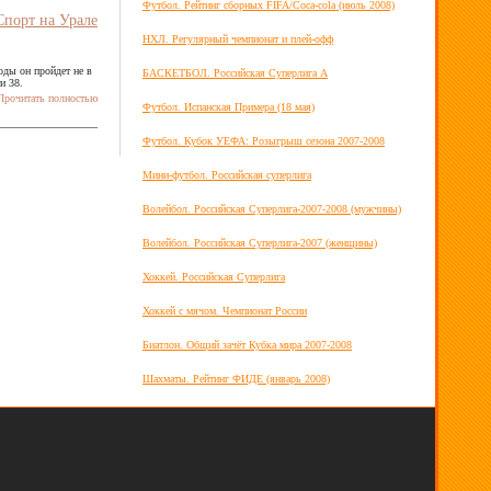
Футбол. Рейтинг сборных FIFA/Coca-cola (июль 2008)
Спорт на Урале
НХЛ. Регулярный чемпионат и плей-офф
оды он пройдет не в
БАСКЕТБОЛ. Российская Суперлига А
и 38.
рочитать полностью
Футбол. Испанская Примера (18 мая)
Футбол. Кубок УЕФА: Розыгрыш сезона 2007-2008
Мини-футбол. Российская суперлига
Волейбол. Российская Суперлига-2007-2008 (мужчины)
Волейбол. Российская Суперлига-2007 (женщины)
Хоккей. Российская Суперлига
Хоккей с мячом. Чемпионат России
Биатлон. Общий зачёт Кубка мира 2007-2008
Шахматы. Рейтинг ФИДЕ (январь 2008)