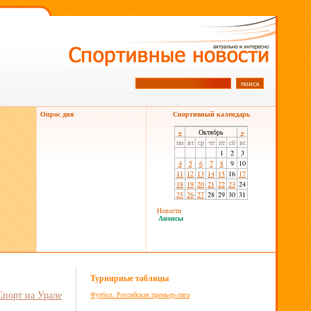
Опрос дня
Спортивный календарь
«
Октябрь
»
пн
вт
ср
чт
пт
сб
вс
1
2
3
4
5
6
7
8
9
10
11
12
13
14
15
16
17
18
19
20
21
22
23
24
25
26
27
28
29
30
31
Новости
Анонсы
Турнирные таблицы
Спорт на Урале
Футбол. Российская премьер-лига