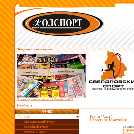
Обзор спортивной прессы
Обзор спортивной прессы за
10 апреля 2009
Все обзоры
Футбол
Главная
/ Архив/
Новости за
18 октября
Международный футбол
Российский футбол
18 октя
Первый
Футбол на Урале