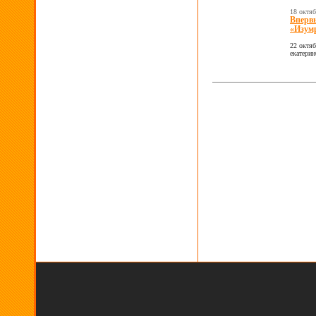
18 октя
Впервы
«Изум
22 октя
екатерин