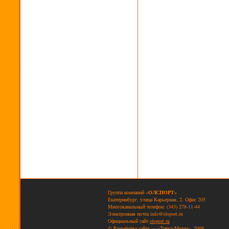
Группа компаний «
ОЛСПОРТ
»
Екатеринбург, улица Карьерная, 2. Офис 205
Многоканальный телефон: (343) 278-11-44
Электронная почта
info@olsport.ru
Официальный сайт
olsport.ru
© Разработка сайта — «Титул-Медиа», 2008