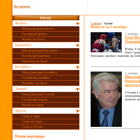
Все обзоры
Футбол
Главная
/ Архив/
Новости за
5 октября
Международный футбол
Российский футбол
5 октября
Егор Ме
Футбол на Урале
Олимпий
Баскетбол
Вчера, 4 о
Международный баскетбол
боксу сред
Российский баскетбол
Мехонцев завоевал лицензию на Олим
Баскетбол на Урале
Волейбол
Международный волейбол
5 октября
Николай
Российский волейбол
бороться
Волейбол на Урале
место в 
Хоккей
Сегодня в 
Международный хоккей
посвященна
женских ко
Российский хоккей
Хоккей на Урале
Другое
Спорт в мире
Спорт на Урале
Спорт в России
Наши партнеры