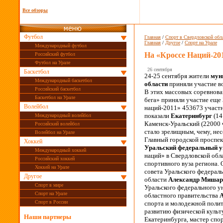
Все обзоры
Футбол
Главная
/
Спорт в Свердловской обл
Главная
/
Другое
/
Спорт на Урале
Международный футбол
На «Кроссе Наций-201
Российский футбол
Футбол на Урале
26 сентября
Баскетбол
24-25 сентября жители
мун
Международный баскетбол
области
приняли участие в
Российский баскетбол
В этих массовых соревнова
Баскетбол на Урале
бега» приняли участие еще 
Волейбол
наций-2011» 453673 участн
показали
Екатеринбург
(14
Международный волейбол
Каменск-Уральский (22000 
Российский волейбол
стало зрелищным, чему, не
Волейбол на Урале
Главный городской проспект
Хоккей
Уральский федеральный у
Международный хоккей
наций» в Свердловской обла
Российский хоккей
спортивного вуза региона.
Хоккей на Урале
совета Уральского федерал
Другое
области
Александр Мишар
Спорт в мире
Уральского федерального у
Спорт на Урале
областного правительства
А
Спорт в России
спорта и молодежной поли
развитию физической культ
Наши партнеры
Екатеринбурга, мастер спо