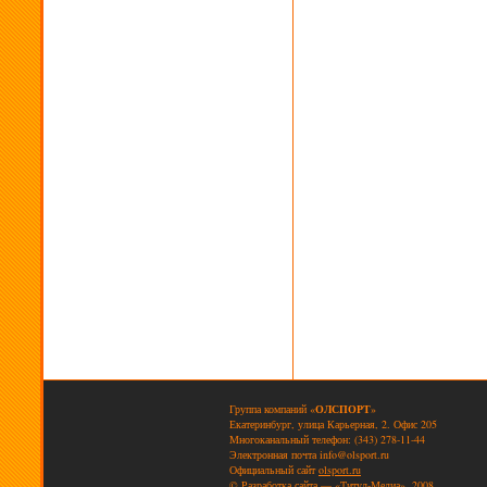
Группа компаний «
ОЛСПОРТ
»
Екатеринбург, улица Карьерная, 2. Офис 205
Многоканальный телефон: (343) 278-11-44
Электронная почта
info@olsport.ru
Официальный сайт
olsport.ru
© Разработка сайта — «Титул-Медиа», 2008