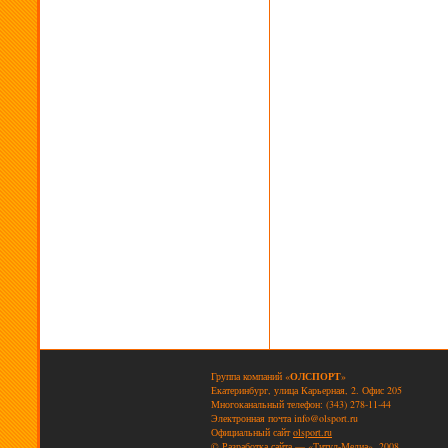
Группа компаний «
ОЛСПОРТ
»
Екатеринбург, улица Карьерная, 2. Офис 205
Многоканальный телефон: (343) 278-11-44
Электронная почта
info@olsport.ru
Официальный сайт
olsport.ru
© Разработка сайта — «Титул-Медиа», 2008