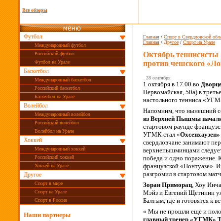
Все обзоры
Футбол
Главная
/
Спорт в Свердловской обл
Главная
/
Другое
/
Спорт на Урале
Международный футбол
Октябрь теннисисты
Российский футбол
против чешского «Л
Футбол на Урале
Баскетбол
28 сентября
Международный баскетбол
1 октября в 17.00 во
Дворце
Российский баскетбол
Первомайская, 50а) в трет
Баскетбол на Урале
настольного тенниса «УГМ
Волейбол
Напомним, что нынешний с
Международный волейбол
из Верхней Пышмы начал
Российский волейбол
стартовом раунде француз
Волейбол на Урале
УГМК стал «
Охсенхаузен»
Хоккей
свердловчане занимают пер
Международный хоккей
верхнепышминцами следует 
Российский хоккей
победа и одно поражение. 
французской «Понтуазе».
Хоккей на Урале
разгромил в стартовом мат
Другое
Спорт в мире
Зоран Приморац
, Хоу Инч
Спорт на Урале
Мэйз и Евгений Щетинин уж
Балтым, где и готовятся к 
Спорт в России
« Мы не прошли еще и поло
Наши партнеры
главный тренер «УГМК» Т