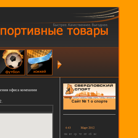
жения офиса компании
2.
4:43
Март 2012
пн
вт
ср
чт
пт
сб
вс