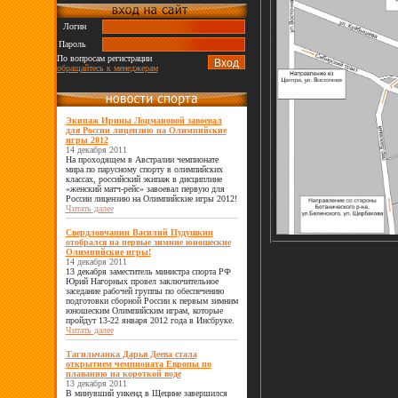
Логин
Пароль
По вопросам регистрации
обращайтесь к менеджерам
Экипаж Ирины Лоцмановой завоевал
для России лицензию на Олимпийские
игры 2012
14 декабря 2011
На проходящем в Австралии чемпионате
мира по парусному спорту в олимпийских
классах, российский экипаж в дисциплине
«женский матч-рейс» завоевал первую для
России лицензию на Олимпийские игры 2012!
Читать далее
Свердловчанин Василий Пудушкин
отобрался на первые зимние юношеские
Олимпийские игры!
14 декабря 2011
13 декабря заместитель министра спорта РФ
Юрий Нагорных провел заключительное
заседание рабочей группы по обеспечению
подготовки сборной России к первым зимним
юношеским Олимпийским играм, которые
пройдут 13-22 января 2012 года в Инсбруке.
Читать далее
Тагильчанка Дарья Деева стала
открытием чемпионата Европы по
плаванию на короткой воде
13 декабря 2011
В минувший уикенд в Щецине завершился