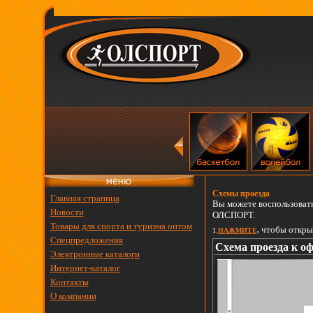
Схемы проезда
Главная страница
Вы можете воспользовать
Новости
ОЛСПОРТ.
Товары для спорта и туризма оптом
чтобы откры
1.
НАЖМИТЕ
,
Спецпредложения
Схема проезда к 
Электронные каталоги
Интернет-каталог
Контакты
О компании