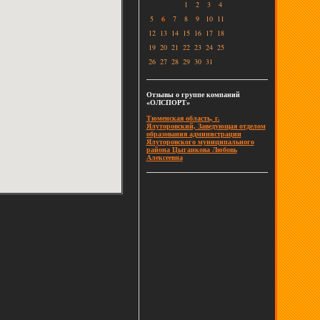
1
2
3
4
5
6
7
8
9
10
11
12
13
14
15
16
17
18
19
20
21
22
23
24
25
26
27
28
29
30
31
Отзывы о группе компаний
«ОЛСПОРТ»
Тюменская область, г.
Ялуторовский, Заведующая отделом
образования администрации
Ялуторовского муниципального
района Цыганкова Любовь
Алексеевна