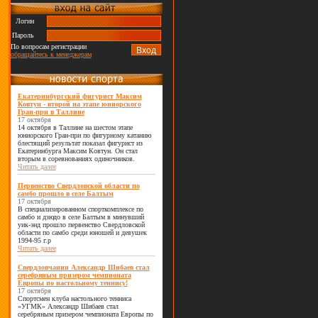
Логин
Пароль
По вопросам регистрации
обращайтесь к менеджерам
Екатеринбургский фигурист Максим
Ковтун - второй на этапе юниорского
Гран-при в Таллине
17 октября
14 октября в Таллине на шестом этапе
юниорского Гран-при по фигурному катанию
блестящий результат показал фигурист из
Екатеринбурга Максим Ковтун. Он стал
вторым в соревнованиях одиночников.
Читать далее
Первенство Свердловской области по
самбо прошло в селе Балтым
17 октября
В специализированном спорткомплексе по
самбо и дзюдо в селе Балтым в минувший
уик-энд прошло первенство Свердловской
области по самбо среди юношей и девушек
1994-95 г.р
Читать далее
Свердловчанин Александр Шибаев стал
серебряным призером чемпионата
Европы по настольному теннису!
17 октября
Спортсмен клуба настольного тенниса
«УГМК» Александр Шибаев стал
серебряным призером чемпионата Европы по