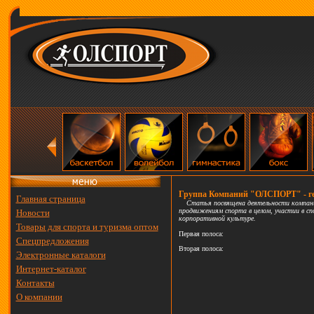
Группа Компаний "ОЛСПОРТ" - ген
Главная страница
Статья посвящена деятельности компан
продвижениям спорта в целом, участии в сп
Новости
корпоративной культуре.
Товары для спорта и туризма оптом
Первая полоса:
Спецпредложения
Вторая полоса:
Электронные каталоги
Интернет-каталог
Контакты
О компании