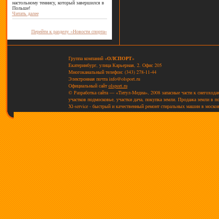
настольному теннису, который завершился в
Польше!
Читать далее
Перейти к разделу «Новости спорта»
Группа компаний «
ОЛСПОРТ
»
Екатеринбург, улица Карьерная, 2. Офис 205
Многоканальный телефон: (343) 278-11-44
Электронная почта
info@olsport.ru
Официальный сайт
olsport.ru
© Разработка сайта — «Титул-Медиа», 2008
запасные части к снегоход
участков подмосковье, участки дача, покупка земли. Продажа земли в п
Xl-service - быстрый и качественный ремонт стиральных машин в моско