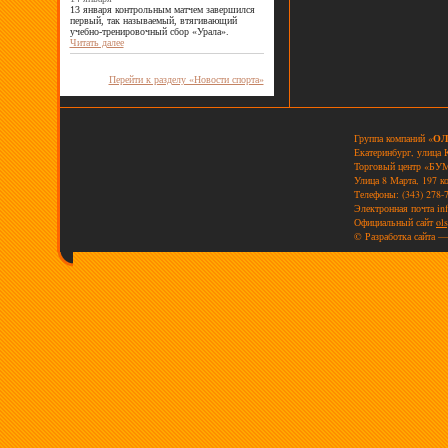
13 января контрольным матчем завершился
первый, так называемый, втягивающий
учебно-тренировочный сбор «Урала».
Читать далее
Перейти к разделу «Новости спорта»
Группа компаний «
ОЛ
Екатеринбург, улица 
Торговый центр «БУМ
Улица 8 Марта, 197 к
Телефоны: (343) 278-7
Электронная почта
in
Официальный сайт
ols
© Разработка сайта —