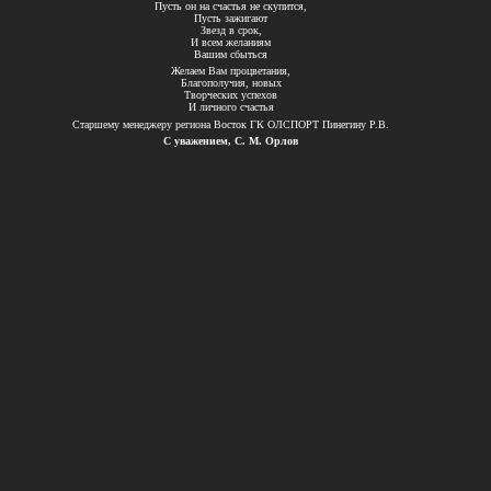
Пусть он
на
счастья не
скупится,
Пусть зажигают
Звезд в
срок,
И всем желаниям
Вашим сбыться
Желаем Вам процветания,
Благополучия, новых
Творческих успехов
И личного счастья
Старшему менеджеру региона Восток ГК ОЛСПОРТ Пинегину Р.В.
С
уважением, С.
М.
Орлов