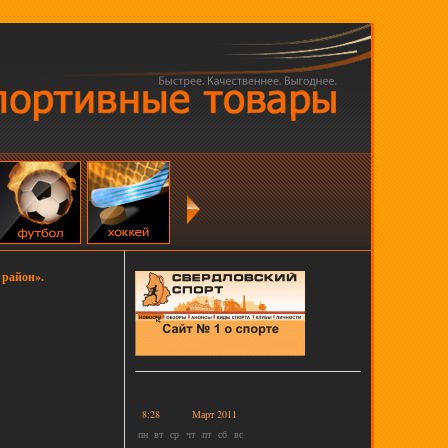
 район».
8:28
Март 2011
пн
вт
ср
чт
пт
сб
вс