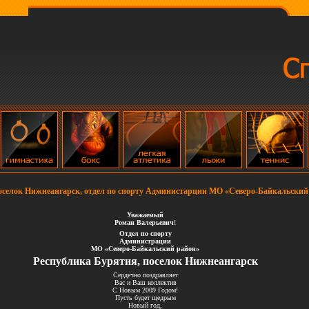
оселок Нижнеангарск, отдел по спорту Администарции МО «Северо-Байкальский
Уважаемый
Роман Валерьевич!
Отдел по
спорту
Администрации
МО
«Северо-Байкальский район»
Республика Бурятия, поселок Нижнеангарск
Сердечно поздравляет
Вас и
Ваш коллектив
С Новым 2009
Годом!
Пусть будет щедрым
Новый
год,