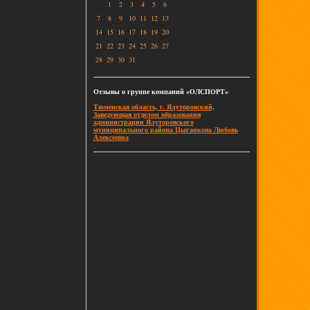
1
2
3
4
5
6
7
8
9
10
11
12
13
14
15
16
17
18
19
20
21
22
23
24
25
26
27
28
29
30
31
Отзывы о группе компаний «ОЛСПОРТ»
Тюменская область, г. Ялуторовский,
Заведующая отделом образования
администрации Ялуторовского
муниципального района Цыганкова Любовь
Алексеевна