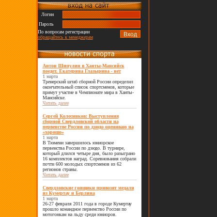
Логин
Пароль
По вопросам регистрации
обращайтесь к менеджерам
Антон Шипулин в Ханты-Мансийск
поедет. Екатерина Глазырина - нет
1 марта
Тренерский штаб сборной России определил
окончательный список спортсменов, которые
примут участие в Чемпионате мира в Ханты-
Мансийске.
Читать далее
Сергей Колесников: Выступления
сборной Свердловской области на
первенстве России по дзюдо оцениваю на
«хорошо»
1 марта
В Тюмени завершилось юниорское
первенства России по дзюдо. В турнире,
который длился четыре дня, было разыграно
16 комплектов наград. Соревнования собрали
почти 600 молодых спортсменов из 62
регионов страны.
Читать далее
Свердловские гонщики привозят медали
из Кумертау и Берлина
1 марта
26-27 февраля 2011 года в городе Кумертау
прошло командное первенство России по
мотогонкам на льду среди юниоров.