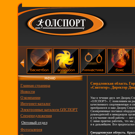
Свердловская область. Го
Главная страница
«Святогор». Директор Дво
Новости
О компании
Уже в
течение двух лет Дворец С
«ОЛСПОРТ». С
появлением на
ры
Интернет-каталог
качественного спортинвентаря и
сп
преобразился и
наш Дворец Спорт
Электронные каталоги ОЛСПОРТ
Своевременные поставки оборудов
руководителей и
менеджеров орган
Спецпредложения
и
улучшение своей работы
— вот 
С
ними приятно работать, что мы
Оптовый отдел
и
в
дальнейшем. Все предпосылки д
Фотогалерея
Свердловская область. Крас