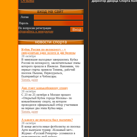
Отзывы
Директор Дворца Спорта Ко
Логин
Пароль
По вопросам регистрации
обращайтесь к менеджерам
Кубок России по велокроссу – у
свердловчан одно золото и две бронзы
28 октября
В минувшие выходные завершились Кубка
России по велокроссу, заключительные этапы
которого прошли в Ижевске. Напомним, что
первые старты приняли Тюмень, рабочий
поселок Пышма, Первоуральск,
Екатеринбург и Чебоксары.
Читать далее
Дан старт конькобежному сезону
28 октября
С 23 по 25 октября в Москве прошел
«Открытый Кубок города Москвы» по
конькобежному спорту, на котором
проводился официальный отбор участников
на первые два этапа Кубка мира.
Читать далее
А какого же возраста был мальчик?
28 октября
В конце августа юные футболисты из поселка
Арти выиграли турнир «Кожаный мяч».
Журнал «Русский Репортер» усомнился в
правомерности этой победы.