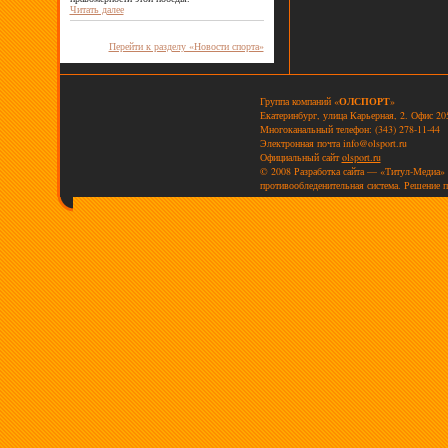
Читать далее
Перейти к разделу «Новости спорта»
Группа компаний «
ОЛСПОРТ
»
Екатеринбург, улица Карьерная, 2. Офис 20
Многоканальный телефон: (343) 278-11-44
Электронная почта
info@olsport.ru
Официальный сайт
olsport.ru
© 2008 Разработка сайта — «Титул-Медиа»
противообледенительная система. Решение п