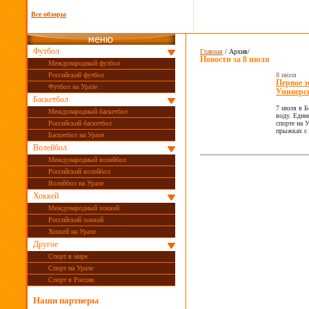
Все обзоры
Футбол
Главная
/ Архив/
Новости за
8 июля
Международный футбол
Российский футбол
8 июля
Первое з
Футбол на Урале
Универс
Баскетбол
7 июля в Б
Международный баскетбол
воду. Един
Российский баскетбол
спорте на 
прыжках с 
Баскетбол на Урале
Волейбол
Международный волейбол
Российский волейбол
Волейбол на Урале
Хоккей
Международный хоккей
Российский хоккей
Хоккей на Урале
Другое
Спорт в мире
Спорт на Урале
Спорт в России
Наши партнеры