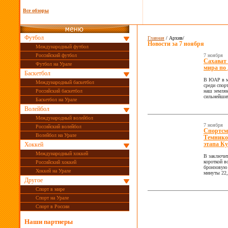
Все обзоры
Футбол
Главная
/ Архив/
Новости за
7 ноября
Международный футбол
Российский футбол
7 ноября
Сахават
Футбол на Урале
мира по
Баскетбол
В ЮАР в м
Международный баскетбол
среди спор
Российский баскетбол
наш земляк
сильнейшим
Баскетбол на Урале
Волейбол
Международный волейбол
7 ноября
Российский волейбол
Спортсм
Волейбол на Урале
Темников
Хоккей
этапа К
Международный хоккей
В заключит
короткой в
Российский хоккей
бронзовую 
Хоккей на Урале
минуты 22,
Другое
Спорт в мире
Спорт на Урале
Спорт в России
Наши партнеры