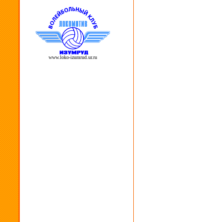
www.loko-izumrud.ur.ru