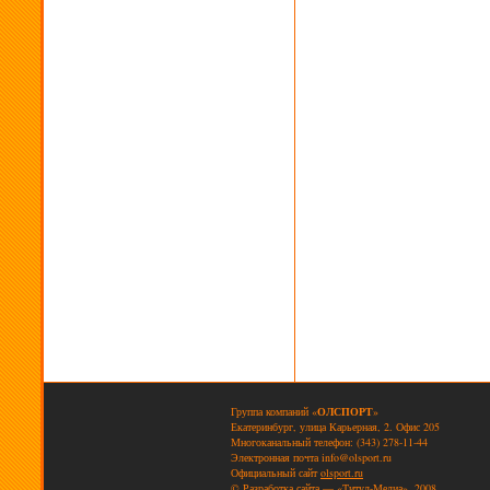
Группа компаний «
ОЛСПОРТ
»
Екатеринбург, улица Карьерная, 2. Офис 205
Многоканальный телефон: (343) 278-11-44
Электронная почта
info@olsport.ru
Официальный сайт
olsport.ru
© Разработка сайта — «Титул-Медиа», 2008