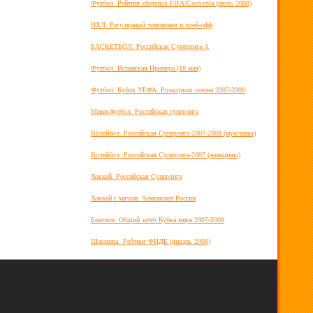
Футбол. Рейтинг сборных FIFA/Coca-cola (июль 2008)
НХЛ. Регулярный чемпионат и плей-офф
БАСКЕТБОЛ. Российская Суперлига А
Футбол. Испанская Примера (18 мая)
Футбол. Кубок УЕФА: Розыгрыш сезона 2007-2008
Мини-футбол. Российская суперлига
Волейбол. Российская Суперлига-2007-2008 (мужчины)
Волейбол. Российская Суперлига-2007 (женщины)
Хоккей. Российская Суперлига
Хоккей с мячом. Чемпионат России
Биатлон. Общий зачёт Кубка мира 2007-2008
Шахматы. Рейтинг ФИДЕ (январь 2008)