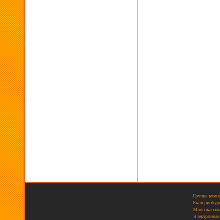
Группа комп
Екатеринбург
Многоканаль
Электронная