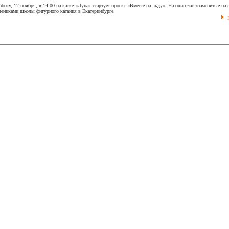
бботу, 12 ноября, в 14:00 на катке «Луна» стартует проект «Вместе на льду». На один час знаменитые на
чениками школы фигурного катания в Екатеринбурге.
П