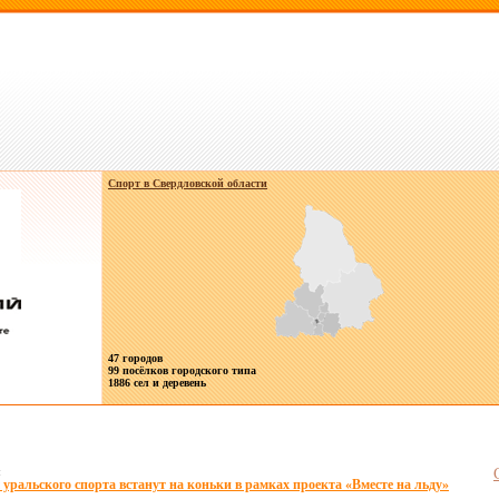
Спорт в
Свердловской области
47 городов
99 посёлков городского типа
1886 сел и деревень
я
 уральского спорта встанут на коньки в рамках проекта «Вместе на льду»