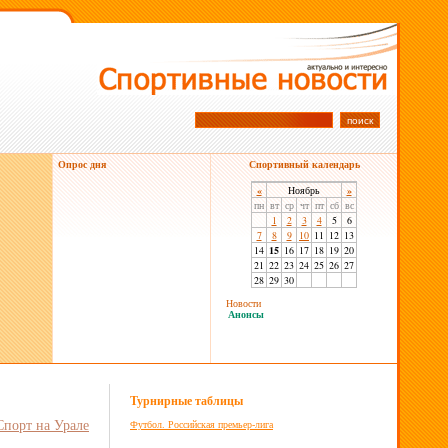
Опрос дня
Спортивный календарь
«
Ноябрь
»
пн
вт
ср
чт
пт
сб
вс
1
2
3
4
5
6
7
8
9
10
11
12
13
14
15
16
17
18
19
20
21
22
23
24
25
26
27
28
29
30
Новости
Анонсы
Турнирные таблицы
Спорт на Урале
Футбол. Российская премьер-лига