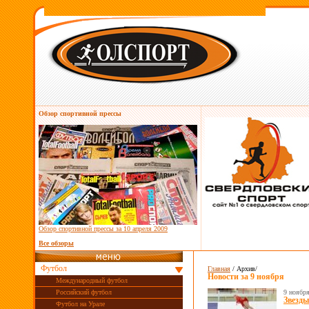
Обзор спортивной прессы
Обзор спортивной прессы за
10 апреля 2009
Все обзоры
Футбол
Главная
/ Архив/
Новости за
9 ноября
Международный футбол
Российский футбол
9 ноябр
Звезды
Футбол на Урале