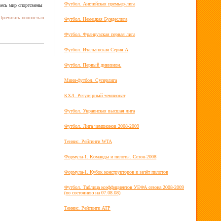
Футбол. Английская премьер-лига
 весь мир спортсмены
рочитать полностью
Футбол. Немецкая Бундеслига
Футбол. Французская первая лига
Футбол. Итальянская Серия А
Футбол. Первый дивизион.
Мини-футбол. Суперлига
КХЛ. Регулярный чемпионат
Футбол. Украинская высшая лига
Футбол. Лига чемпионов 2008-2009
Теннис. Рейтинги WTA
Формула-1. Команды и пилоты. Сезон-2008
Формула-1. Кубок конструкторов и зачёт пилотов
Футбол. Таблица коэффициентов УЕФА сезона 2008-2009
(по состоянию на 07.08.08)
Теннис. Рейтинги ATP