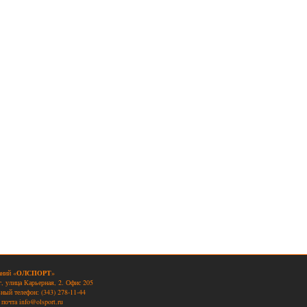
аний «
ОЛСПОРТ
»
, улица Карьерная, 2. Офис 205
ный телефон: (343) 278-11-44
 почта
info@olsport.ru