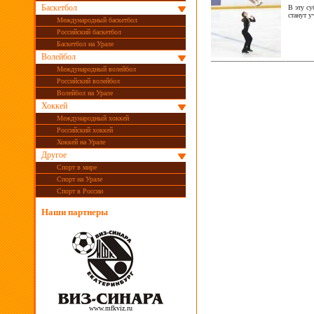
Баскетбол
В эту су
станут у
Международный баскетбол
Российский баскетбол
Баскетбол на Урале
Волейбол
Международный волейбол
Российский волейбол
Волейбол на Урале
Хоккей
Международный хоккей
Российский хоккей
Хоккей на Урале
Другое
Спорт в мире
Спорт на Урале
Спорт в России
Наши партнеры
www.mfkviz.ru