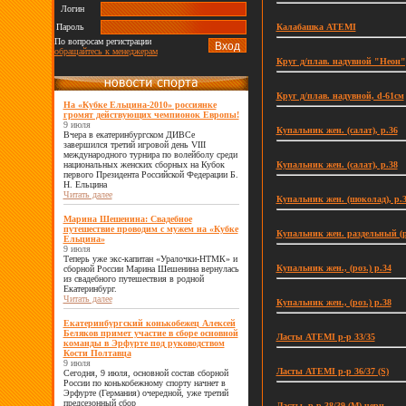
Логин
Калабашка ATEMI
Пароль
По вопросам регистрации
обращайтесь к менеджерам
Круг д/плав. надувной "Неон"
Круг д/плав. надувной, d-61см
На «Кубке Ельцина-2010» россиянке
громят действующих чемпионок Европы!
9 июля
Купальник жен. (салат), р.36
Вчера в екатеринбургском ДИВСе
завершился третий игровой день VIII
международного турнира по волейболу среди
Купальник жен. (салат), р.38
национальных женских сборных на Кубок
первого Президента Российской Федерации Б.
Н. Ельцина
Читать далее
Купальник жен. (шоколад), р.
Марина Шешенина: Свадебное
путешествие проводим с мужем на «Кубке
Купальник жен. раздельный (р
Ельцина»
9 июля
Теперь уже экс-капитан «Уралочки-НТМК» и
Купальник жен., (роз.) р.34
сборной России Марина Шешенина вернулась
из свадебного путешествия в родной
Екатеринбург.
Читать далее
Купальник жен., (роз.) р.38
Екатеринбургский конькобежец Алексей
Беляков примет участие в сборе основной
Ласты ATEMI р-р 33/35
команды в Эрфурте под руководством
Кости Полтавца
9 июля
Ласты ATEMI р-р 36/37 (S)
Сегодня, 9 июля, основной состав сборной
России по конькобежному спорту начнет в
Эрфурте (Германия) очередной, уже третий
предсезонный сбор
Ласты, р-р 38/39 (M) черн.