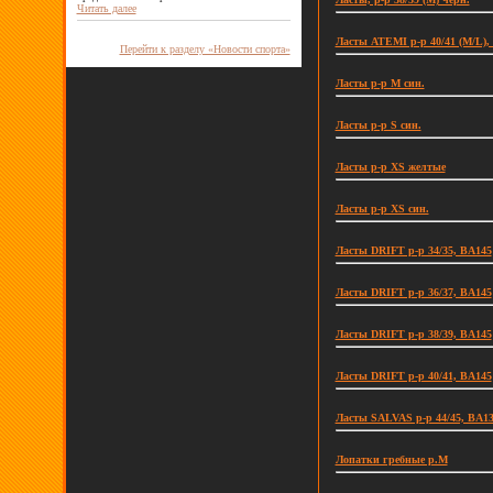
Читать далее
Ласты ATEMI р-р 40/41 (M/L), 
Перейти к разделу «Новости спорта»
Ласты р-р M син.
Ласты р-р S син.
Ласты р-р XS желтые
Ласты р-р XS син.
Ласты DRIFT р-р 34/35, BA145
Ласты DRIFT р-р 36/37, BA145
Ласты DRIFT р-р 38/39, BA145
Ласты DRIFT р-р 40/41, BA145
Ласты SALVAS р-р 44/45, BA1
Лопатки гребные р.М