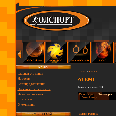
Главная
/
Каталог
Главная страница
ATEMI
Новости
Спецпредложения
Всего результатов: 181
Электронные каталоги
Интернет-каталог
Типы товаров:
Все товары
Водный спорт
Контакты
О компании
Зажим для носа