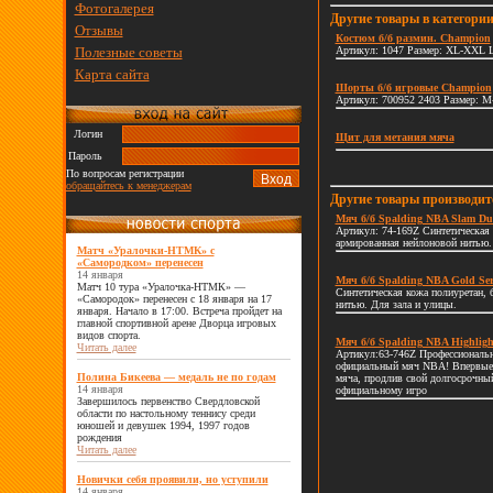
Фотогалерея
Другие товары в категори
Отзывы
Костюм б/б размин. Champion
Полезные советы
Артикул: 1047 Размер: XL-XXL Ц
Карта сайта
Шорты б/б игровые Champion
Артикул: 700952 2403 Размер: M-3
Логин
Щит для метания мяча
Пароль
По вопросам регистрации
обращайтесь к менеджерам
Другие товары производи
Мяч б/б Spalding NBA Slam D
Артикул: 74-169Z Синтетическая 
армированная нейлоновой нитью.
Матч «Уралочки-НТМК» с
«Самородком» перенесен
14 января
Мяч б/б Spalding NBA Gold Ser
Матч 10 тура «Уралочка-НТМК» —
Синтетическая кожа полиуретан, 
«Самородок» перенесен с 18 января на 17
нитью. Для зала и улицы.
января. Начало в 17:00. Встреча пройдет на
главной спортивной арене Дворца игровых
видов спорта.
Мяч б/б Spalding NBA Highlig
Читать далее
Артикул:63-746Z Профессиональ
официальный мяч NBA! Впервые з
Полина Бикеева — медаль не по годам
мяча, продлив свой долгосрочный 
14 января
официальному игро
Завершилось первенство Свердловской
области по настольному теннису среди
юношей и девушек 1994, 1997 годов
рождения
Читать далее
Новички себя проявили, но уступили
14 января