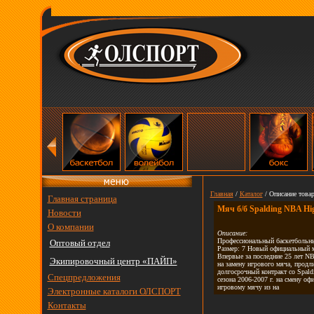
Главная
/
Каталог
/ Описание товар
Главная страница
Мяч б/б Spalding NBA Hig
Новости
О компании
Описание:
Профессиональный баскетбольн
Оптовый отдел
Размер: 7 Новый официальный 
Впервые за последние 25 лет N
Экипировочный центр «ПАЙП»
на замену игрового мяча, продл
долгосрочный контракт со Spald
Спецпредложения
сезона 2006-2007 г. на смену о
игровому мячу из на
Электронные каталоги ОЛСПОРТ
Контакты