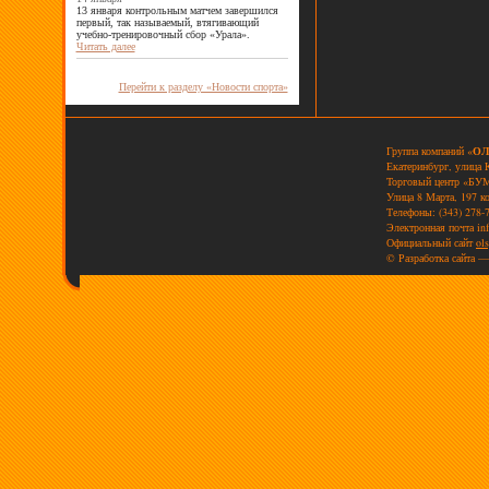
13 января контрольным матчем завершился
первый, так называемый, втягивающий
учебно-тренировочный сбор «Урала».
Читать далее
Перейти к разделу «Новости спорта»
Группа компаний «
ОЛ
Екатеринбург, улица 
Торговый центр «БУМ
Улица 8 Марта, 197 к
Телефоны: (343) 278-7
Электронная почта
in
Официальный сайт
ols
© Разработка сайта —