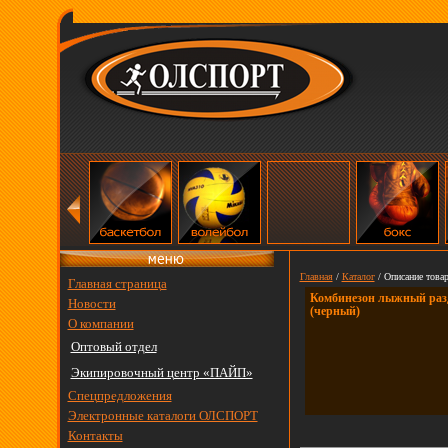
Главная
/
Каталог
/ Описание товар
Главная страница
Комбинезон лыжный раз
Новости
(черный)
О компании
Оптовый отдел
Экипировочный центр «ПАЙП»
Спецпредложения
Электронные каталоги ОЛСПОРТ
Контакты