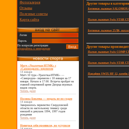
Фотогалерея
Другие товары в категор
Отзывы
Ботинки лыжные SALOMON Car
Полезные советы
Карта сайта
Палки лыжные Swix STAR CT-1,
Ботинки лыжные 25ЛК, нат.ко
Логин
Пароль
По вопросам регистрации
Другие товары производи
обращайтесь к менеджерам
Палки лыжные Swix COMP CT-5,
Палки лыжные Swix STAR CT-1,
Матч «Уралочки-НТМК» с
«Самородком» перенесен
14 января
Парафин SWIX HF 12, комби 
Матч 10 тура «Уралочка-НТМК» —
«Самородок» перенесен с 18 января на 17
января. Начало в 17:00. Встреча пройдет на
главной спортивной арене Дворца игровых
видов спорта.
Читать далее
Полина Бикеева — медаль не по годам
14 января
Завершилось первенство Свердловской
области по настольному теннису среди
юношей и девушек 1994, 1997 годов
рождения
Читать далее
Новички себя проявили, но уступили
14 января