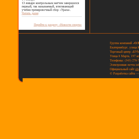
13 января контрольным матчем завершился
первый, так называемый, втягивающий
учебно-тренировочный сбор «Урала».
Читать далее
Перейти к разделу «Новости спорта»
Группа компаний «
ОЛ
Екатеринбург, улица 
Торговый центр «БУМ
Улица 8 Марта, 197 к
Телефоны: (343) 278-7
Электронная почта
in
Официальный сайт
ols
© Разработка сайта —