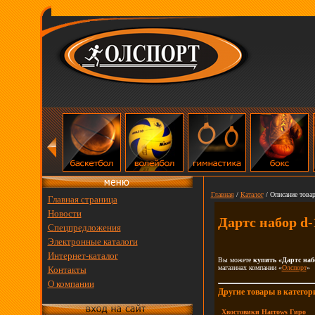
Главная
/
Каталог
/ Описание товар
Главная страница
Новости
Дартс набор d-
Спецпредложения
Электронные каталоги
Интернет-каталог
Вы можете
купить «Дартс наб
магазинах компании «
Олспорт
»
Контакты
О компании
Другие товары в категор
Хвостовики Harrows Гиро