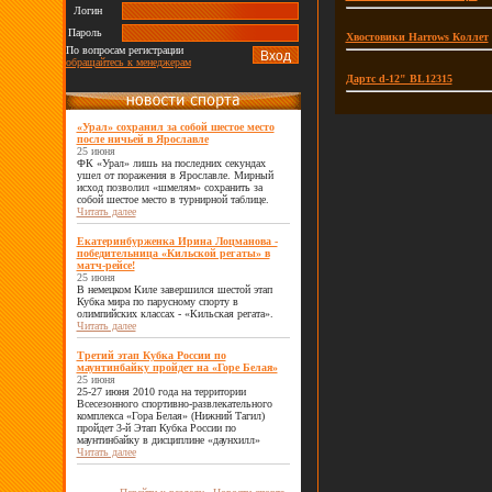
Логин
Пароль
Хвостовики Harrows Коллет
По вопросам регистрации
обращайтесь к менеджерам
Дартс d-12" BL12315
«Урал» сохранил за собой шестое место
после ничьей в Ярославле
25 июня
ФК «Урал» лишь на последних секундах
ушел от поражения в Ярославле. Мирный
исход позволил «шмелям» сохранить за
собой шестое место в турнирной таблице.
Читать далее
Екатеринбурженка Ирина Лоцманова -
победительница «Кильской регаты» в
матч-рейсе!
25 июня
В немецком Киле завершился шестой этап
Кубка мира по парусному спорту в
олимпийских классах - «Кильская регата».
Читать далее
Третий этап Кубка России по
маунтинбайку пройдет на «Горе Белая»
25 июня
25-27 июня 2010 года на территории
Всесезонного спортивно-развлекательного
комплекса «Гора Белая» (Нижний Тагил)
пройдет 3-й Этап Кубка России по
маунтинбайку в дисциплине «даунхилл»
Читать далее