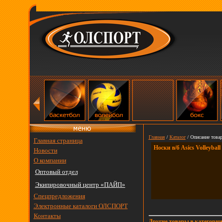
Главная
/
Каталог
/ Описание товар
Главная страница
Носки в/б Asics Volleyball
Новости
О компании
Оптовый отдел
Экипировочный центр «ПАЙП»
Спецпредложения
Электронные каталоги ОЛСПОРТ
Контакты
Другие товары в категори