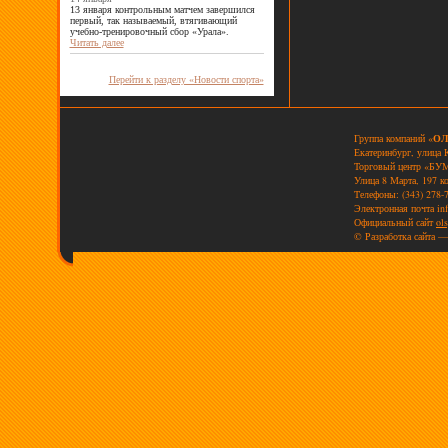
13 января контрольным матчем завершился
первый, так называемый, втягивающий
учебно-тренировочный сбор «Урала».
Читать далее
Перейти к разделу «Новости спорта»
Группа компаний «
ОЛ
Екатеринбург, улица 
Торговый центр «БУМ
Улица 8 Марта, 197 к
Телефоны: (343) 278-7
Электронная почта
in
Официальный сайт
ols
© Разработка сайта —