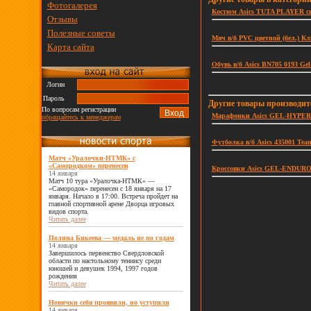
Фотогалерея
Костюм Asics TUTA PLAYER син
Отзывы
Полезные советы
Мяч в/б PVC цветной (бел.) К
Карта сайта
Обувь в/б Asics BN705 0193 Gel-
Логин
Пароль
Другие товары производи
По вопросам регистрации
Марафонки Asics GEL-HYPER 
обращайтесь к менеджерам
Футболка в/б Asics 435001 Tea
Матч «Уралочки-НТМК» с
«Самородком» перенесен
Кроссовки Asics GEL-ENDURO 3
14 января
Матч 10 тура «Уралочка-НТМК» —
«Самородок» перенесен с 18 января на 17
января. Начало в 17:00. Встреча пройдет на
главной спортивной арене Дворца игровых
видов спорта.
Читать далее
Полина Бикеева — медаль не по годам
14 января
Завершилось первенство Свердловской
области по настольному теннису среди
юношей и девушек 1994, 1997 годов
рождения
Читать далее
Новички себя проявили, но уступили
14 января