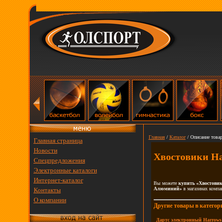
Главная
/
Каталог
/ Описание товар
Главная страница
Новости
Хвостовики H
Спецпредложения
Электронные каталоги
Интернет-каталог
Вы можете
купить «Хвостовик
Алюминий»
в магазинах компа
Контакты
О компании
Другие товары в категор
Дартс электронный Harrows