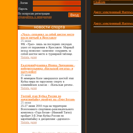
Спайлер
Логин
Пароль
Дартс электронный Harrows
По вопросам регистрации
обращайтесь к менеджерам
Дартс электронный Harrows
«Урал» сохранил за собой шестое место
после ничьей в Ярославле
25 июня
ФК «Урал» лишь на последних секундах
ушел от поражения в Ярославле. Мирный
исход позволил «шмелям» сохранить за
собой шестое место в турнирной таблице.
Читать далее
Екатеринбурженка Ирина Лоцманова -
победительница «Кильской регаты» в
матч-рейсе!
25 июня
В немецком Киле завершился шестой этап
Кубка мира по парусному спорту в
олимпийских классах - «Кильская регата».
Читать далее
Третий этап Кубка России по
маунтинбайку пройдет на «Горе Белая»
25 июня
25-27 июня 2010 года на территории
Всесезонного спортивно-развлекательного
комплекса «Гора Белая» (Нижний Тагил)
пройдет 3-й Этап Кубка России по
маунтинбайку в дисциплине «даунхилл»
Читать далее