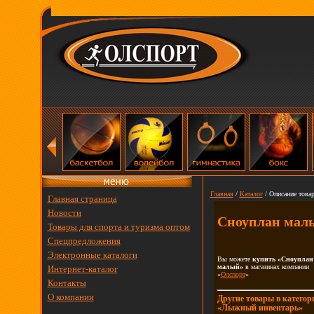
Главная
/
Каталог
/ Описание товар
Главная страница
Новости
Сноуплан мал
Товары для спорта и туризма оптом
Спецпредложения
Электронные каталоги
Вы можете
купить «Сноуплан
малый»
в магазинах компании
Интернет-каталог
«
Олспорт
»
Контакты
О компании
Другие товары в категор
«Лыжный инвентарь»