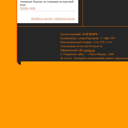
чемпионат Европы по плаванию на короткой
воде
Читать далее
Перейти к разделу «Новости спорта»
Группа компаний «
ОЛСПОРТ
»
Екатеринбург, улица Карьерная, 2. Офис 205
Многоканальный телефон: (343) 278-11-44
Электронная почта
info@olsport.ru
Официальный сайт
olsport.ru
© Разработка сайта — «Титул-Медиа», 2008
Xl-service - быстрый и качественный ремонт стиральны