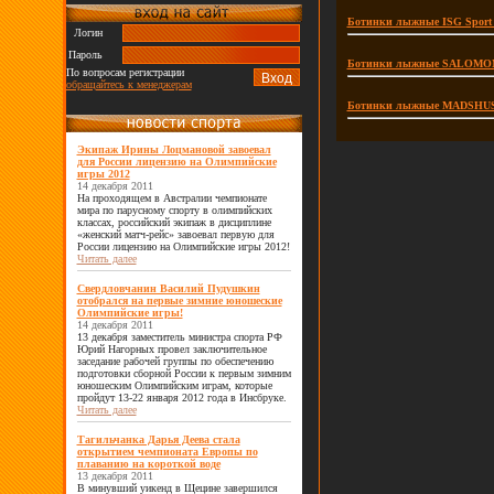
Ботинки лыжные ISG Sport 4
Логин
Пароль
Ботинки лыжные SALOMON Sk
По вопросам регистрации
обращайтесь к менеджерам
Ботинки лыжные MADSHUS R
Экипаж Ирины Лоцмановой завоевал
для России лицензию на Олимпийские
игры 2012
14 декабря 2011
На проходящем в Австралии чемпионате
мира по парусному спорту в олимпийских
классах, российский экипаж в дисциплине
«женский матч-рейс» завоевал первую для
России лицензию на Олимпийские игры 2012!
Читать далее
Свердловчанин Василий Пудушкин
отобрался на первые зимние юношеские
Олимпийские игры!
14 декабря 2011
13 декабря заместитель министра спорта РФ
Юрий Нагорных провел заключительное
заседание рабочей группы по обеспечению
подготовки сборной России к первым зимним
юношеским Олимпийским играм, которые
пройдут 13-22 января 2012 года в Инсбруке.
Читать далее
Тагильчанка Дарья Деева стала
открытием чемпионата Европы по
плаванию на короткой воде
13 декабря 2011
В минувший уикенд в Щецине завершился