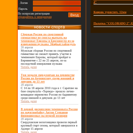
4"
Логин
Пароль
Коврик туристич. 12мм
По вопросам регистрации
обращайтесь к менеджерам
Палатка "COLORADO 2" A
Сборная России по спортивной
гимнастике не смогла выехать на
чемпионат Европы в Бирмингем из-за
извержения вулкана Эйяфьятлайокудль
20 апреля
Мужская сборная России по спортивной
гимнастике не сможет принять участие в
чемпионате Европы, который пройдет в
Бирмингеме с 22 по 25 апреля, из-за
последствий извержения вулкана
Читать далее
Три медали свердловчан на первенстве
России по бадминтону среди юношей и
девушек до 13 лет
20 апреля
С 14 по 18 апреля 2010 года в г. Саратове на
базе спортклуба «Торпедо» прошло лично-
командное первенство России по бадминтону
среди юношей и девушек до 13 лет
Читать далее
В первой дисциплине чемпионата России
по маунтинбайку Антон Степанов
финишировал на второй позиции
20 апреля
Свердловские велогонщики провели первый
крупный старт сезона, который завершился в
Адлере 15 апреля
Читать далее