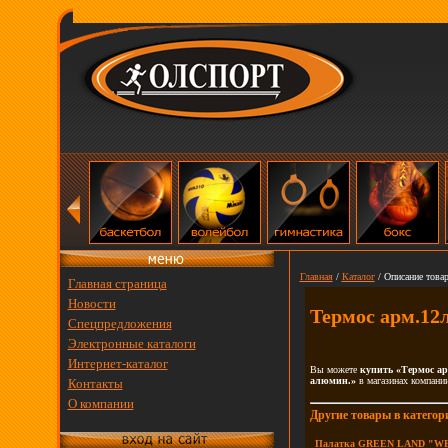
Главная
/
Каталог
/ Описание товар
Главная страница
Новости
Термос арм.12
Спецпредложения
Электронные каталоги
Интернет-каталог
Вы можете
купить «Термос а
алюмин.»
в магазинах компани
Контакты
О компании
Другие товары в категор
Палатка GREEN LAND "W