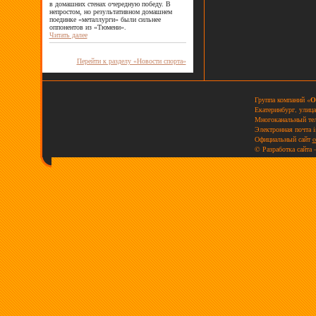
в домашних стенах очередную победу. В
непростом, но результативном домашнем
поединке «металлурги» были сильнее
оппонентов из «Тюмени».
Читать далее
Перейти к разделу «Новости спорта»
Группа компаний «
О
Екатеринбург, улица
Многоканальный тел
Электронная почта
i
Официальный сайт
o
© Разработка сайта