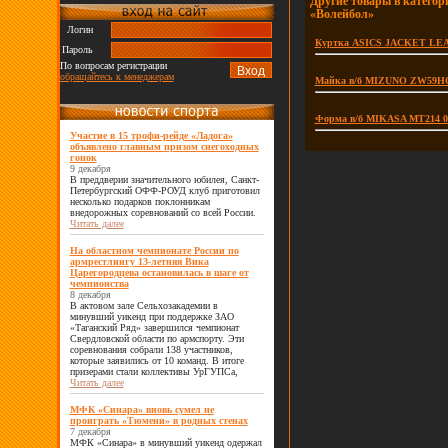
Другие товары в категор
«Волейбол»
Логин
Куртка ASICS JACKET LEAGU
Пароль
По вопросам регистрации
обращайтесь к менеджерам
Майка в/б MIZUNO ZW59HQ
Форма в/б MIKASA MT214 06
Участие в 15 трофи-рейде «Ладога»
объявлено главным призом снегоходных
гонок
9 декабря
В преддверии значительного юбилея, Санкт-
Петербургский ОФФ-РОУД клуб приготовил
несколько подарков поклонникам
внедорожных соревнований со всей России.
Читать далее
На областном чемпионате России по
армрестлингу 13-летняя Вика
Царегородцева остановилась в шаге от
чемпионства
8 декабря
В актовом зале Сельхозакадемии в
минувший уикенд при поддержке ЗАО
«Таганский Ряд» завершился чемпионат
Свердловской области по армспорту. Эти
соревнования собрали 138 участников,
которые заявились от 10 команд. В итоге
призерами стали коллективы УрГУПСа,
Читать далее
МФК «Синара» вновь сумел не
проиграть «Тюмени» в родных стенах
7 декабря
МФК «Синара» в минувший уикенд одержал