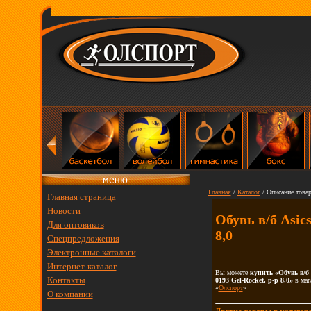
Главная
/
Каталог
/ Описание товар
Главная страница
Новости
Обувь в/б Asic
Для оптовиков
8,0
Спецпредложения
Электронные каталоги
Интернет-каталог
Вы можете
купить «Обувь в/б 
Контакты
0193 Gel-Rocket, р-р 8,0»
в маг
«
Олспорт
»
О компании