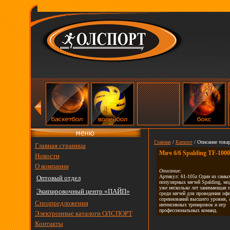
Главная
/
Каталог
/ Описание товар
Главная страница
Мяч б/б Spalding TF-100
Новости
О компании
Описание:
Артикул: 61-105z Один из самы
Оптовый отдел
популярных мячей Spalding, мод
уже несколько лет занимающая п
Экипировочный центр «ПАЙП»
среди мячей для проведения оф
соревнований высшего уровня, 
Спецпредложения
интенсивных тренировок и игр
профессиональных команд.
Электронные каталоги ОЛСПОРТ
Контакты