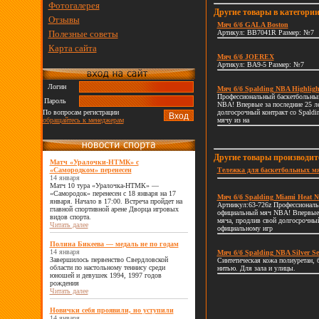
Фотогалерея
Другие товары в категори
Отзывы
Мяч б/б GALA Boston
Полезные советы
Артикул: BB7041R Размер: №7
Карта сайта
Мяч б/б JOEREX
Артикул: BA9-5 Размер: №7
Логин
Мяч б/б Spalding NBA Highligh
Профессиональный баскетбольны
Пароль
NBA! Впервые за последние 25 л
По вопросам регистрации
долгосрочный контракт со Spaldi
обращайтесь к менеджерам
мячу из на
Другие товары производи
Матч «Уралочки-НТМК» с
«Самородком» перенесен
Тележка для баскетбольных 
14 января
Матч 10 тура «Уралочка-НТМК» —
«Самородок» перенесен с 18 января на 17
Мяч б/б Spalding Miami Heat 
января. Начало в 17:00. Встреча пройдет на
Артиикул:63-726z Профессиональ
главной спортивной арене Дворца игровых
официальный мяч NBA! Впервые з
видов спорта.
мяча, продлив свой долгосрочный 
Читать далее
официальному игр
Полина Бикеева — медаль не по годам
14 января
Мяч б/б Spalding NBA Silver S
Завершилось первенство Свердловской
Синтетическая кожа полиуретан, 
области по настольному теннису среди
нитью. Для зала и улицы.
юношей и девушек 1994, 1997 годов
рождения
Читать далее
Новички себя проявили, но уступили
14 января