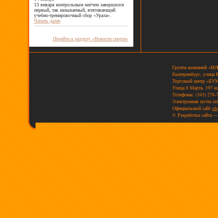
13 января контрольным матчем завершился
первый, так называемый, втягивающий
учебно-тренировочный сбор «Урала».
Читать далее
Перейти к разделу «Новости спорта»
Группа компаний «
ОЛ
Екатеринбург, улица 
Торговый центр «БУМ
Улица 8 Марта, 197 к
Телефоны: (343) 278-7
Электронная почта
in
Официальный сайт
ols
© Разработка сайта —