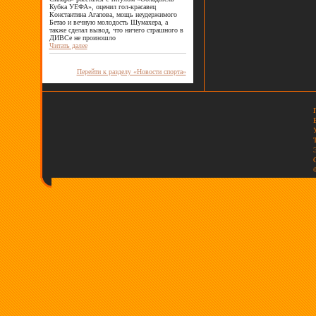
Кубка УЕФА», оценил гол-красавец
Константина Агапова, мощь неудержимого
Бетао и вечную молодость Шумахера, а
также сделал вывод, что ничего страшного в
ДИВСе не произошло
Читать далее
Перейти к разделу «Новости спорта»