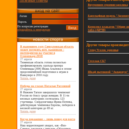
Полезные советы
Внутреннее строение кролика
Барельефная модель "Археопт
Логин
Пароль
По вопросам регистрации
Комплект плакатов "Общее зн
обращайтесь к менеджерам
табл.) (68*98)
Другие товары производи
В нынешнем году Свердловская область
может потерять всех лыжников –
Стенд Уголок здоровья
претендентов на участие в
Олимпиаде-2010!
27 апреля
Стеллаж СБ7
Тюменская область готова полностью
профинансировать уральца призера
Олимпиады-2006 Ивана Алыпова в сезоне
предолимпийской подготовки к играм в
Шкаф вытяжной "Аквариум"
Ванкувере в 2010 году.
Читать далее
Победы на глазах Натальи Рагозиной
27 апреля
В Нижнем Тагиле завершился чемпионат
России по боксу среди женщин. В 11-ти
весовых категориях состязались 123
участницы. Свердловчанка Ирина Потеева,
действующая чемпионка Европы, победила в
весовой категории до 69 кг.
Читать далее
Когда поражение – лишь повод для роста
27 апреля
Наш корреспондент увидел, как «Виз-
Синара» расстался с титулом «Обладатель