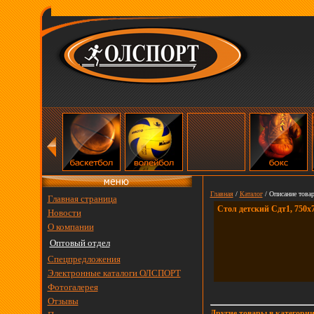
Главная
/
Каталог
/ Описание товар
Главная страница
Стол детский Сдт1, 750х
Новости
О компании
Оптовый отдел
Спецпредложения
Электронные каталоги ОЛСПОРТ
Фотогалерея
Отзывы
Другие товары в категор